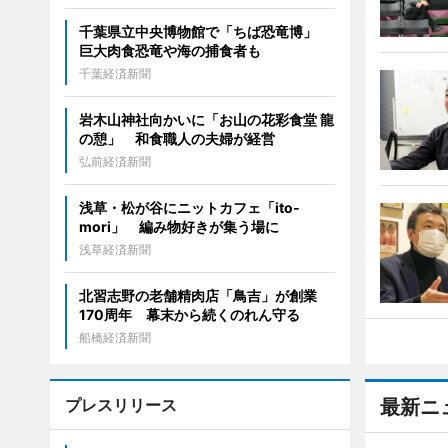
千葉県立中央博物館で「ちば恐竜博」
巨大肉食恐竜や海の捕食者も
千葉経済新聞
岩木山神社向かいに「お山の花彩食堂 龍
の憩」 和食職人の夫婦が経営
弘前経済新聞
浅草・松が谷にニットカフェ「ito-
mori」 編み物好きが集う場に
浅草経済新聞
北習志野の老舗精肉店「鳥吉」が創業
170周年 幕末から続くのれん守る
船橋経済新聞
プレスリリース
最新ニ