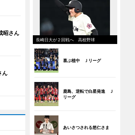
成昭さん
長崎日大が２回戦へ 高校野球
喜ぶ植中 Ｊリーグ
さん
鹿島、逆転で白星発進 Ｊ
リーグ
あいさつされる悠仁さま