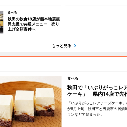
食べる
秋田の飲食18店が熊本地震復
興支援で共通メニュー 売り
上げ全額寄付へ
もっと見る
食べる
秋田で「いぶりがっこレ
ケーキ」 県内14店で先
「いぶりがっこレアチーズケーキ」
が8月上旬、秋田市と男鹿市の居酒
ランなどで始まった。