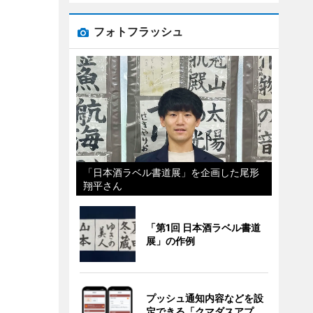
フォトフラッシュ
「日本酒ラベル書道展」を企画した尾形
翔平さん
「第1回 日本酒ラベル書道
展」の作例
プッシュ通知内容などを設
定できる「クマダスアプ