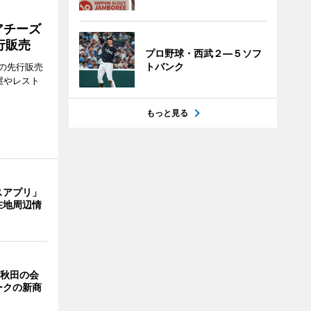
アチーズ
行販売
プロ野球・西武２―５ソフ
トバンク
の先行販売
屋やレスト
もっと見る
スアプリ」
在地周辺情
 秋田の会
ークの新商