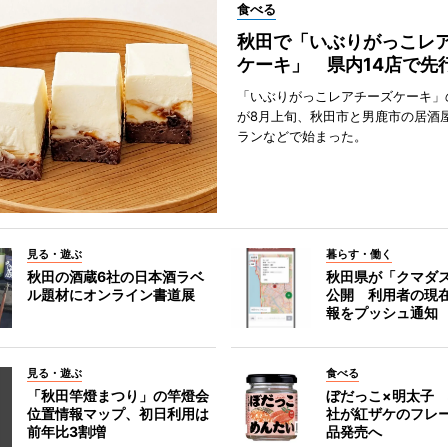
食べる
秋田で「いぶりがっこレ
ケーキ」 県内14店で先
「いぶりがっこレアチーズケーキ」
が8月上旬、秋田市と男鹿市の居酒
ランなどで始まった。
見る・遊ぶ
暮らす・働く
秋田の酒蔵6社の日本酒ラベ
秋田県が「クマダ
ル題材にオンライン書道展
公開 利用者の現
報をプッシュ通知
見る・遊ぶ
食べる
「秋田竿燈まつり」の竿燈会
ぼだっこ×明太子
位置情報マップ、初日利用は
社が紅ザケのフレ
前年比3割増
品発売へ