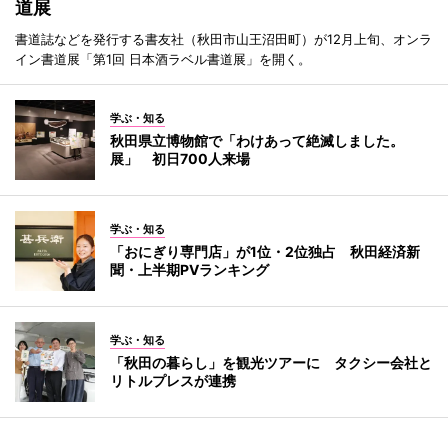
道展
書道誌などを発行する書友社（秋田市山王沼田町）が12月上旬、オンラ
イン書道展「第1回 日本酒ラベル書道展」を開く。
学ぶ・知る
秋田県立博物館で「わけあって絶滅しました。
展」 初日700人来場
学ぶ・知る
「おにぎり専門店」が1位・2位独占 秋田経済新
聞・上半期PVランキング
学ぶ・知る
「秋田の暮らし」を観光ツアーに タクシー会社と
リトルプレスが連携