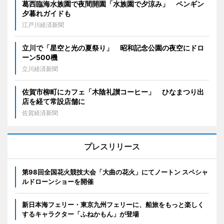
葛西臨海水族園で夜間開園「水族園で夕涼み」 ペンギン
夕暮れガイドも
江戸川経済新聞
立川で「星空と光の夏祭り」 昭和記念公園の夜空にドロ
ーン500機
立川経済新聞
佐賀市柳町にカフェ「木陰礼讃コーヒー」 ひなまつり出
店を経て常設店舗に
佐賀経済新聞
プレスリリース
第98回全国花火競技大会「大曲の花火」にてノートン スペシャ
ルドローンショーを開催
新日本海フェリー・東京九州フェリーに、船旅をもっと楽しく
するキャラクター「ふねかもん」が登場