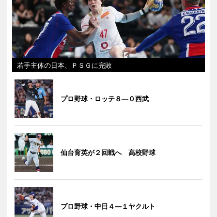
若手主体の日本、ＰＳＧに完敗
プロ野球・ロッテ８―０西武
仙台育英が２回戦へ 高校野球
プロ野球・中日４―１ヤクルト