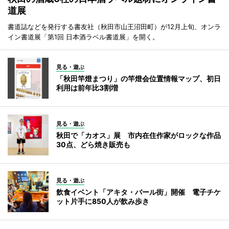
道展
書道誌などを発行する書友社（秋田市山王沼田町）が12月上旬、オンラ
イン書道展「第1回 日本酒ラベル書道展」を開く。
見る・遊ぶ
「秋田竿燈まつり」の竿燈会位置情報マップ、初日
利用は前年比3割増
見る・遊ぶ
秋田で「カオス」展 市内在住作家がロックな作品
30点、どら焼き販売も
見る・遊ぶ
飲食イベント「アキタ・バール街」開催 電子チケ
ット片手に850人が飲み歩き