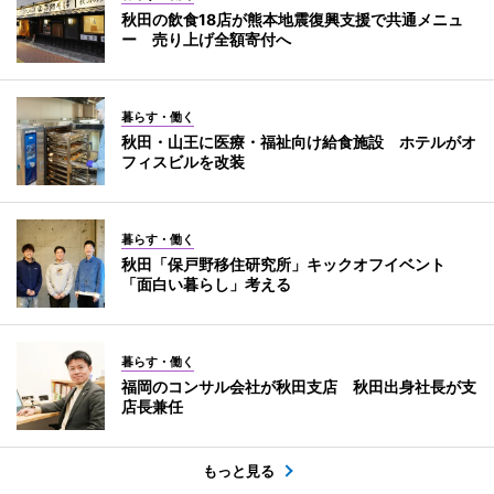
秋田の飲食18店が熊本地震復興支援で共通メニュ
ー 売り上げ全額寄付へ
暮らす・働く
秋田・山王に医療・福祉向け給食施設 ホテルがオ
フィスビルを改装
暮らす・働く
秋田「保戸野移住研究所」キックオフイベント
「面白い暮らし」考える
暮らす・働く
福岡のコンサル会社が秋田支店 秋田出身社長が支
店長兼任
もっと見る