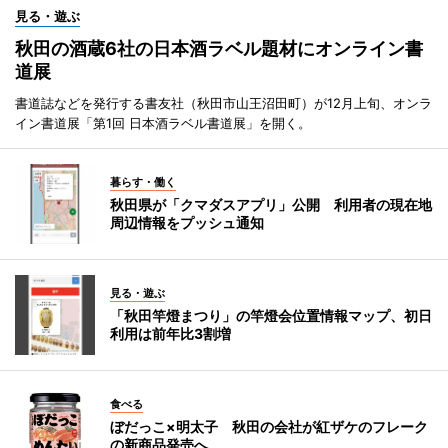
見る・遊ぶ
秋田の酒蔵6社の日本酒ラベル題材にオンライン書
道展
書道誌などを発行する書友社（秋田市山王沼田町）が12月上旬、オンラ
イン書道展「第1回 日本酒ラベル書道展」を開く。
暮らす・働く
秋田県が「クマダスアプリ」公開 利用者の現在地
周辺情報をプッシュ通知
見る・遊ぶ
「秋田竿燈まつり」の竿燈会位置情報マップ、初日
利用は前年比3割増
食べる
ぼだっこ×明太子 秋田の会社が紅ザケのフレーク
の新商品発売へ