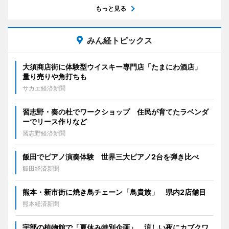
もっと見る
みん経トピックス
大須商店街に体験型ウイスキー専門店「たまにわ酒店」
量り売りや角打ちも
サカエ経済新聞
習志野・奏の杜でワークショップ 住民が育てたラベンダ
ーでリース作りなど
習志野経済新聞
飯田でピアノ演奏体験 世界三大ピアノ2台を弾き比べ
飯田経済新聞
熊本・新市街に焼き鳥チェーン「鳥貴族」 県内2店舗目
熊本経済新聞
宇部の植物館で「夏休み特別企画」 涼しい夜にカブクワ