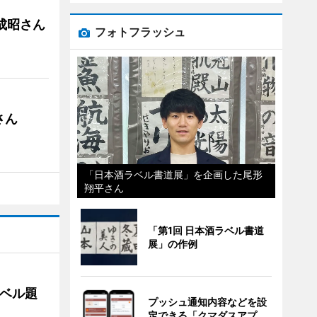
成昭さん
フォトフラッシュ
さん
「日本酒ラベル書道展」を企画した尾形
翔平さん
「第1回 日本酒ラベル書道
展」の作例
ベル題
プッシュ通知内容などを設
定できる「クマダスアプ