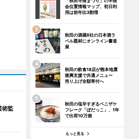
「秋田竿燈まつり」の竿燈
会位置情報マップ、初日利
用は前年比3割増
秋田の酒蔵6社の日本酒ラ
ベル題材にオンライン書道
展
秋田の飲食18店が熊本地震
復興支援で共通メニュー
売り上げ全額寄付へ
秋田の塩辛すぎるベニザケ
芸術監
フレーク「ぼだっこ」、1年
で出荷10万個
もっと見る