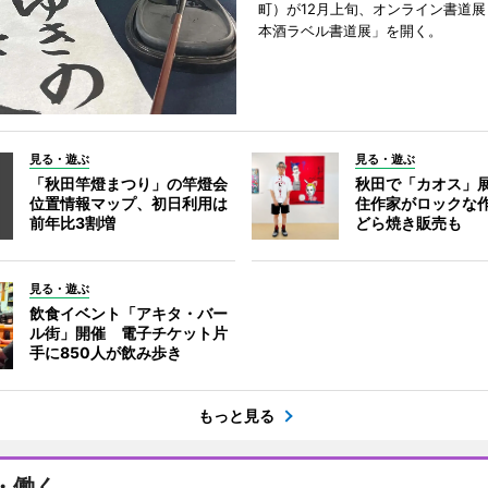
町）が12月上旬、オンライン書道展
本酒ラベル書道展」を開く。
見る・遊ぶ
見る・遊ぶ
「秋田竿燈まつり」の竿燈会
秋田で「カオス」
位置情報マップ、初日利用は
住作家がロックな作
前年比3割増
どら焼き販売も
見る・遊ぶ
飲食イベント「アキタ・バー
ル街」開催 電子チケット片
手に850人が飲み歩き
もっと見る
・働く