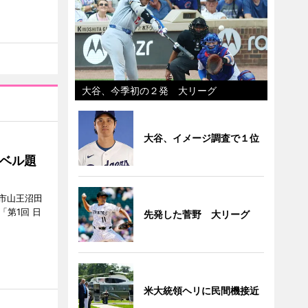
大谷、今季初の２発 大リーグ
大谷、イメージ調査で１位
ベル題
市山王沼田
「第1回 日
先発した菅野 大リーグ
米大統領ヘリに民間機接近