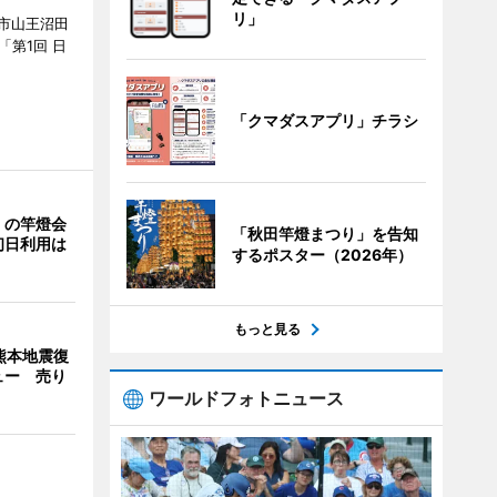
リ」
市山王沼田
「第1回 日
「クマダスアプリ」チラシ
」の竿燈会
「秋田竿燈まつり」を告知
初日利用は
するポスター（2026年）
もっと見る
熊本地震復
ュー 売り
ワールドフォトニュース