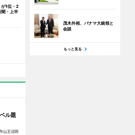
が1位・2
新聞・上半
茂木外相、パナマ大統領と
会談
もっと見る
ベル題
市山王沼田