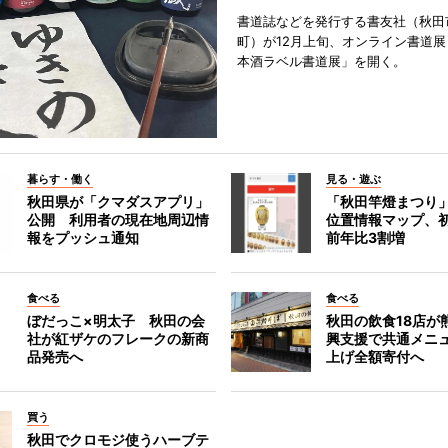
書道誌などを発行する書友社（秋田
町）が12月上旬、オンライン書道展
本酒ラベル書道展」を開く。
暮らす・働く
見る・遊ぶ
秋田県が「クマダスアプリ」
「秋田竿燈まつり
公開 利用者の現在地周辺情
位置情報マップ、
報をプッシュ通知
前年比3割増
食べる
食べる
ぼだっこ×明太子 秋田の会
秋田の飲食18店が
社が紅ザケのフレークの新商
興支援で共通メニ
品発売へ
上げ全額寄付へ
買う
秋田でクロモジ使うハーブテ