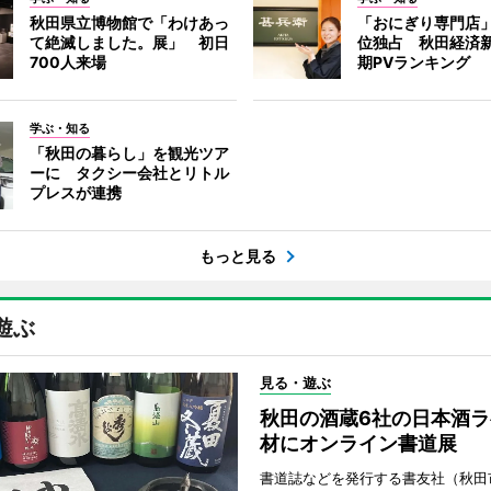
秋田県立博物館で「わけあっ
「おにぎり専門店」
て絶滅しました。展」 初日
位独占 秋田経済
700人来場
期PVランキング
学ぶ・知る
「秋田の暮らし」を観光ツア
ーに タクシー会社とリトル
プレスが連携
もっと見る
遊ぶ
見る・遊ぶ
秋田の酒蔵6社の日本酒ラ
材にオンライン書道展
書道誌などを発行する書友社（秋田