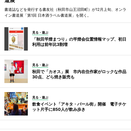
道展
書道誌などを発行する書友社（秋田市山王沼田町）が12月上旬、オンラ
イン書道展「第1回 日本酒ラベル書道展」を開く。
見る・遊ぶ
「秋田竿燈まつり」の竿燈会位置情報マップ、初日
利用は前年比3割増
見る・遊ぶ
秋田で「カオス」展 市内在住作家がロックな作品
30点、どら焼き販売も
見る・遊ぶ
飲食イベント「アキタ・バール街」開催 電子チケ
ット片手に850人が飲み歩き