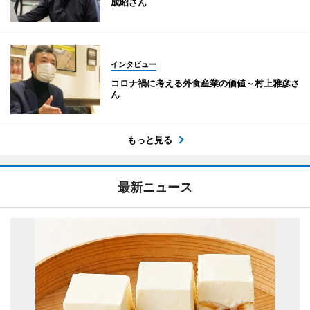
成昭さん
インタビュー
コロナ禍に考える外食産業の価値～村上雅彦さ
ん
もっと見る
最新ニュース