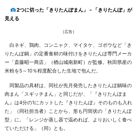
2つに切った「きりたんぽまん」－「きりたんぽ」が
見える
［広告］
白ネギ、鶏肉、コンニャク、マイタケ、ゴボウなど「き
りたんぽ鍋」の定番食材の味付けをきりたんぽ専門メーカ
ー「斎藤昭一商店」（楢山城南新町）が監修。秋田県産の
米粉を5～10％程度配合した生地で包んだ。
同製品の具材は、同社が先月発売したきりたんぽ鍋味の
肉まん「スギッチまん」と同じだが、「『きりたんぽま
ん』は4分の1にカットした『きりたんぽ』そのものも入れ
た」（同社担当者）ことから、形も円筒状の「きりたんぽ
型」に。「レンジか蒸し器で温めれば、よりおいしく食べ
ていただける」（同）とも。