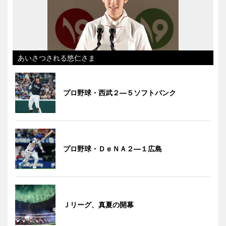
あいさつされる悠仁さま
プロ野球・西武２―５ソフトバンク
プロ野球・ＤｅＮＡ２―１広島
Ｊリーグ、真夏の開幕