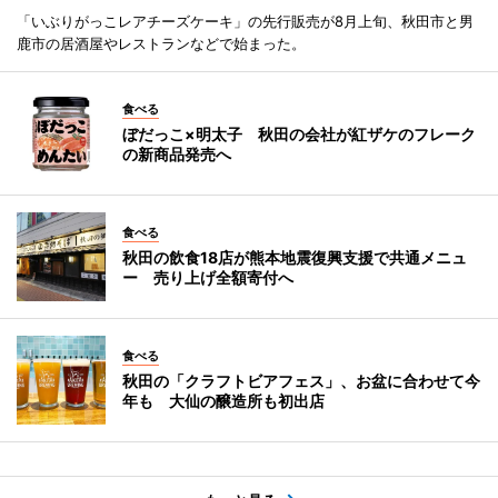
「いぶりがっこレアチーズケーキ」の先行販売が8月上旬、秋田市と男
鹿市の居酒屋やレストランなどで始まった。
食べる
ぼだっこ×明太子 秋田の会社が紅ザケのフレーク
の新商品発売へ
食べる
秋田の飲食18店が熊本地震復興支援で共通メニュ
ー 売り上げ全額寄付へ
食べる
秋田の「クラフトビアフェス」、お盆に合わせて今
年も 大仙の醸造所も初出店