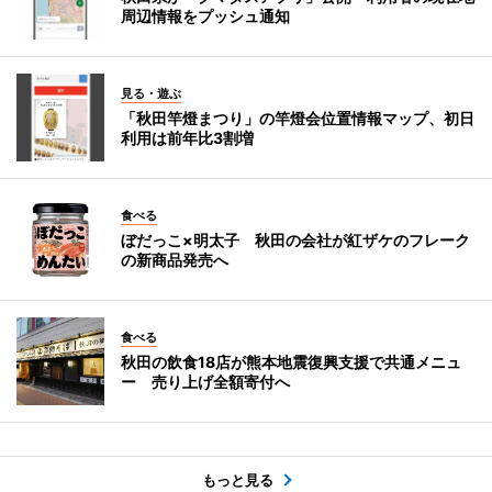
周辺情報をプッシュ通知
見る・遊ぶ
「秋田竿燈まつり」の竿燈会位置情報マップ、初日
利用は前年比3割増
食べる
ぼだっこ×明太子 秋田の会社が紅ザケのフレーク
の新商品発売へ
食べる
秋田の飲食18店が熊本地震復興支援で共通メニュ
ー 売り上げ全額寄付へ
もっと見る