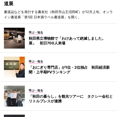
道展
書道誌などを発行する書友社（秋田市山王沼田町）が12月上旬、オンラ
イン書道展「第1回 日本酒ラベル書道展」を開く。
学ぶ・知る
秋田県立博物館で「わけあって絶滅しました。
展」 初日700人来場
学ぶ・知る
「おにぎり専門店」が1位・2位独占 秋田経済新
聞・上半期PVランキング
学ぶ・知る
「秋田の暮らし」を観光ツアーに タクシー会社と
リトルプレスが連携