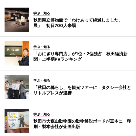
学ぶ・知る
秋田県立博物館で「わけあって絶滅しました。
展」 初日700人来場
学ぶ・知る
「おにぎり専門店」が1位・2位独占 秋田経済新
聞・上半期PVランキング
学ぶ・知る
「秋田の暮らし」を観光ツアーに タクシー会社と
リトルプレスが連携
学ぶ・知る
秋田市大森山動物園の動物解説ボードが豆本に 印
刷・製本会社が企画出版