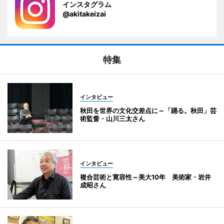
インスタグラム
@akitakeizai
特集
インタビュー
秋田を世界の文化交差点に～「踊る。秋田」芸
術監督・山川三太さん
インタビュー
複合芸術と寛容性～美大10年 美術家・岩井
成昭さん