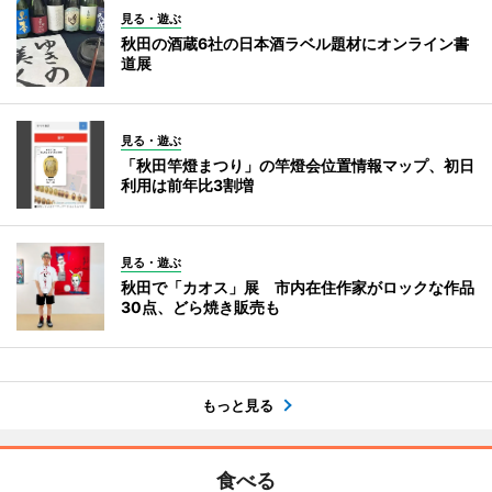
見る・遊ぶ
秋田の酒蔵6社の日本酒ラベル題材にオンライン書
道展
見る・遊ぶ
「秋田竿燈まつり」の竿燈会位置情報マップ、初日
利用は前年比3割増
見る・遊ぶ
秋田で「カオス」展 市内在住作家がロックな作品
30点、どら焼き販売も
もっと見る
食べる