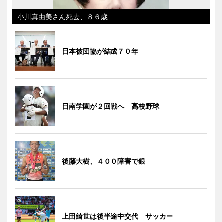
小川真由美さん死去、８６歳
日本被団協が結成７０年
日南学園が２回戦へ 高校野球
後藤大樹、４００障害で銀
上田綺世は後半途中交代 サッカー