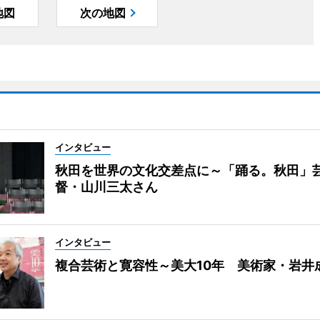
地図
次の地図
インタビュー
秋田を世界の文化交差点に～「踊る。秋田」
督・山川三太さん
インタビュー
複合芸術と寛容性～美大10年 美術家・岩井