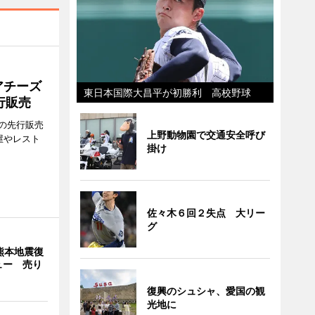
アチーズ
東日本国際大昌平が初勝利 高校野球
行販売
の先行販売
上野動物園で交通安全呼び
屋やレスト
掛け
佐々木６回２失点 大リー
グ
熊本地震復
ュー 売り
復興のシュシャ、愛国の観
光地に