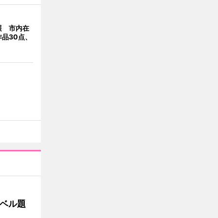
展 市内在
品30点、
ベル題