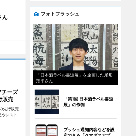
フォトフラッシュ
さん
「日本酒ラベル書道展」を企画した尾形
翔平さん
アチーズ
行販売
「第1回 日本酒ラベル書道
展」の作例
の先行販売
屋やレスト
プッシュ通知内容などを設
定できる「クマダスアプ