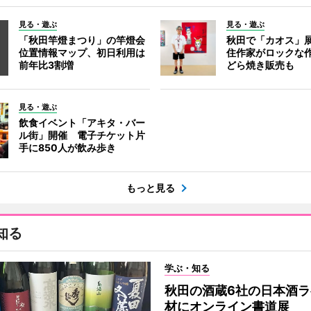
見る・遊ぶ
見る・遊ぶ
「秋田竿燈まつり」の竿燈会
秋田で「カオス」
位置情報マップ、初日利用は
住作家がロックな作
前年比3割増
どら焼き販売も
見る・遊ぶ
飲食イベント「アキタ・バー
ル街」開催 電子チケット片
手に850人が飲み歩き
もっと見る
知る
学ぶ・知る
秋田の酒蔵6社の日本酒ラ
材にオンライン書道展