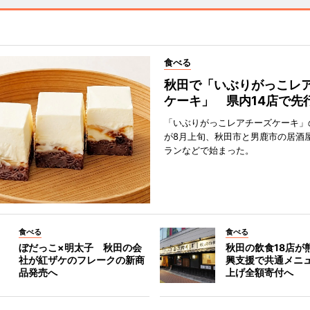
食べる
秋田で「いぶりがっこレ
ケーキ」 県内14店で先
「いぶりがっこレアチーズケーキ」
が8月上旬、秋田市と男鹿市の居酒
ランなどで始まった。
食べる
食べる
ぼだっこ×明太子 秋田の会
秋田の飲食18店が
社が紅ザケのフレークの新商
興支援で共通メニ
品発売へ
上げ全額寄付へ