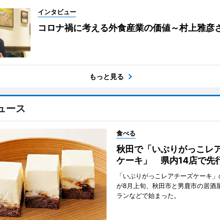
インタビュー
コロナ禍に考える外食産業の価値～村上雅彦
もっと見る
ュース
食べる
秋田で「いぶりがっこレ
ケーキ」 県内14店で先
「いぶりがっこレアチーズケーキ」
が8月上旬、秋田市と男鹿市の居酒
ランなどで始まった。