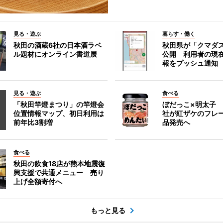
見る・遊ぶ
暮らす・働く
秋田の酒蔵6社の日本酒ラベ
秋田県が「クマダ
ル題材にオンライン書道展
公開 利用者の現
報をプッシュ通知
見る・遊ぶ
食べる
「秋田竿燈まつり」の竿燈会
ぼだっこ×明太子
位置情報マップ、初日利用は
社が紅ザケのフレ
前年比3割増
品発売へ
食べる
秋田の飲食18店が熊本地震復
興支援で共通メニュー 売り
上げ全額寄付へ
もっと見る