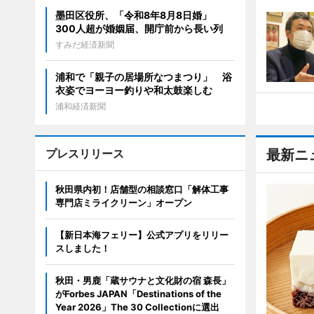
墨田区役所、「令和8年8月8日婚」
300人超が婚姻届、開庁前から長い列
すみだ経済新聞
浦和で「親子の居場所なつまつり」 浴
衣姿でヨーヨー釣りや和太鼓楽しむ
浦和経済新聞
プレスリリース
最新ニ
秋田県内初！店舗型の相談窓口「解体工事
専門店ミライクリーン」オープン
【新日本海フェリー】公式アプリをリリー
スしました！
秋田・男鹿「蔵サウナと文化財の宿 森長」
がForbes JAPAN「Destinations of the
Year 2026」The 30 Collectionに選出