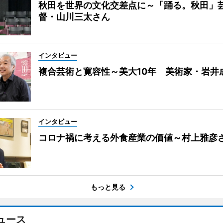
秋田を世界の文化交差点に～「踊る。秋田」
督・山川三太さん
インタビュー
複合芸術と寛容性～美大10年 美術家・岩井
インタビュー
コロナ禍に考える外食産業の価値～村上雅彦
もっと見る
ュース