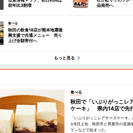
前年比3割増
品発売へ
食べる
秋田の飲食18店が熊本地震復
興支援で共通メニュー 売り
上げ全額寄付へ
もっと見る
食べる
秋田で「いぶりがっこレ
ケーキ」 県内14店で先
「いぶりがっこレアチーズケーキ」
が8月上旬、秋田市と男鹿市の居酒
ランなどで始まった。