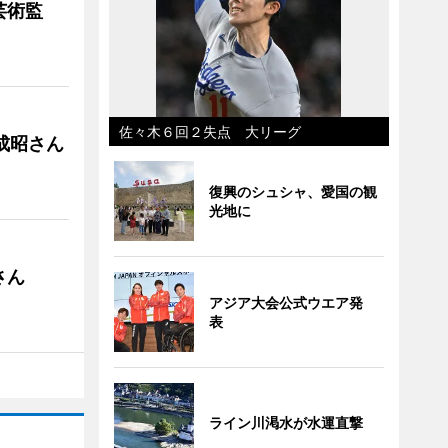
芸術監
佐々木６回２失点 大リーグ
成昭さん
復興のシュシャ、愛国の観
光地に
さん
アジア大会公式ウエア発
表
ライン川渇水が水運直撃