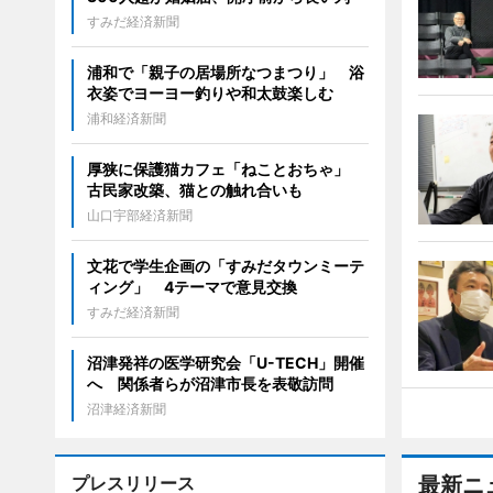
すみだ経済新聞
浦和で「親子の居場所なつまつり」 浴
衣姿でヨーヨー釣りや和太鼓楽しむ
浦和経済新聞
厚狭に保護猫カフェ「ねことおちゃ」
古民家改築、猫との触れ合いも
山口宇部経済新聞
文花で学生企画の「すみだタウンミーテ
ィング」 4テーマで意見交換
すみだ経済新聞
沼津発祥の医学研究会「U-TECH」開催
へ 関係者らが沼津市長を表敬訪問
沼津経済新聞
プレスリリース
最新ニ