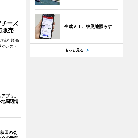
アチーズ
生成ＡＩ、被災地照らす
行販売
の先行販売
屋やレスト
もっと見る
スアプリ」
在地周辺情
 秋田の会
ークの新商