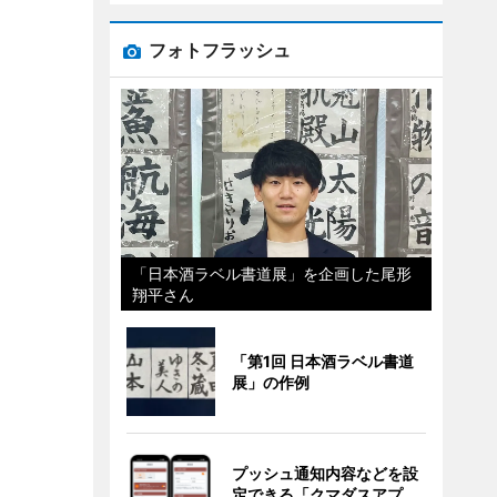
フォトフラッシュ
「日本酒ラベル書道展」を企画した尾形
翔平さん
「第1回 日本酒ラベル書道
展」の作例
プッシュ通知内容などを設
定できる「クマダスアプ