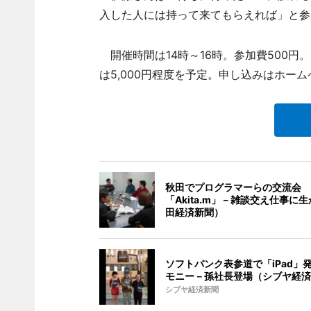
入した人には持って来てもらえれば」と参
開催時間は14時～16時。参加費500円
は5,000円程度を予定。申し込みはホー
秋田でプログラマーらの交流会
「Akita.m」－雑談交え仕事に
田経済新聞）
ソフトバンク表参道で「iPad」
モニー－孫社長登場（シブヤ経済
シブヤ経済新聞