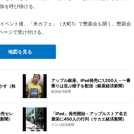
加を呼び掛ける。
。イベント後、「米カフェ」（大町1）で懇親会も開く。懇親会
ムページで受け付ける。
地図を見る
アップル銀座、iPad発売に1,200人－一番
乗りは並ぶ様子を配信（銀座経済新聞）
生かす（秋
銀座経済新聞
発売セレ
「iPad」発売開始－アップルストア名古
新聞）
屋栄に450人の行列（サカエ経済新聞）
サカエ経済新聞