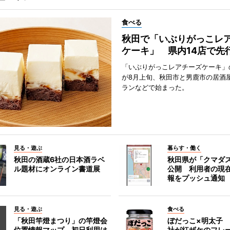
食べる
秋田で「いぶりがっこレ
ケーキ」 県内14店で先
「いぶりがっこレアチーズケーキ」
が8月上旬、秋田市と男鹿市の居酒
ランなどで始まった。
見る・遊ぶ
暮らす・働く
秋田の酒蔵6社の日本酒ラベ
秋田県が「クマダ
ル題材にオンライン書道展
公開 利用者の現
報をプッシュ通知
見る・遊ぶ
食べる
「秋田竿燈まつり」の竿燈会
ぼだっこ×明太子
位置情報マップ、初日利用は
社が紅ザケのフレ