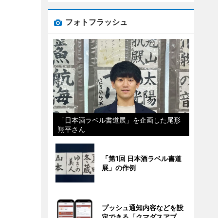
フォトフラッシュ
「日本酒ラベル書道展」を企画した尾形
翔平さん
「第1回 日本酒ラベル書道
展」の作例
プッシュ通知内容などを設
定できる「クマダスアプ