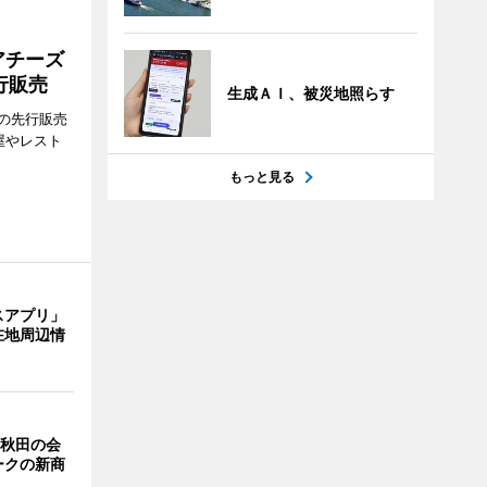
アチーズ
行販売
生成ＡＩ、被災地照らす
の先行販売
屋やレスト
もっと見る
スアプリ」
在地周辺情
 秋田の会
ークの新商