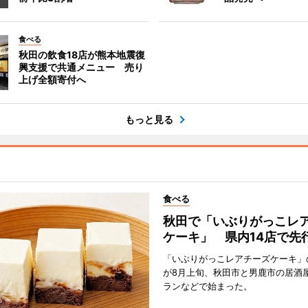
食べる
秋田の飲食18店が熊本地震復
興支援で共通メニュー 売り
上げ全額寄付へ
もっと見る
食べる
秋田で「いぶりがっこレ
ケーキ」 県内14店で先
「いぶりがっこレアチーズケーキ」
が8月上旬、秋田市と男鹿市の居酒
ランなどで始まった。