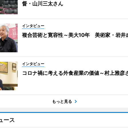
督・山川三太さん
インタビュー
複合芸術と寛容性～美大10年 美術家・岩井
インタビュー
コロナ禍に考える外食産業の価値～村上雅彦
もっと見る
ュース