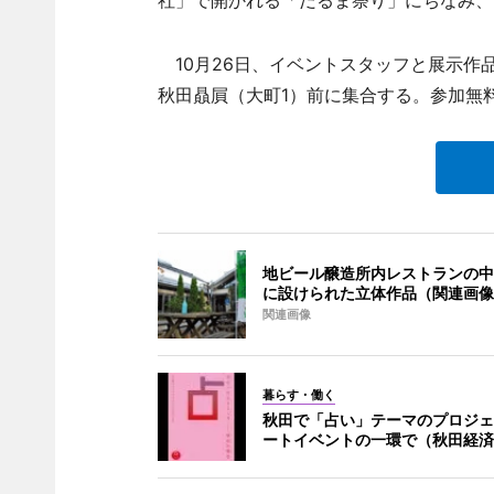
社」で開かれる「だるま祭り」にちなみ、
10月26日、イベントスタッフと展示作品
秋田贔屓（大町1）前に集合する。参加無料
地ビール醸造所内レストランの中
に設けられた立体作品（関連画像
関連画像
暮らす・働く
秋田で「占い」テーマのプロジェ
ートイベントの一環で（秋田経済