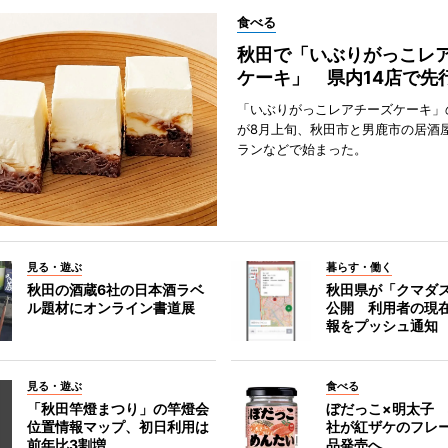
食べる
秋田で「いぶりがっこレ
ケーキ」 県内14店で先
「いぶりがっこレアチーズケーキ」
が8月上旬、秋田市と男鹿市の居酒
ランなどで始まった。
見る・遊ぶ
暮らす・働く
秋田の酒蔵6社の日本酒ラベ
秋田県が「クマダ
ル題材にオンライン書道展
公開 利用者の現
報をプッシュ通知
見る・遊ぶ
食べる
「秋田竿燈まつり」の竿燈会
ぼだっこ×明太子
位置情報マップ、初日利用は
社が紅ザケのフレ
前年比3割増
品発売へ