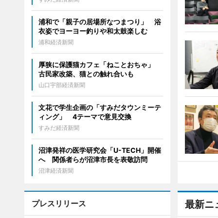
浦和で「親子の居場所なつまつり」 浴
衣姿でヨーヨー釣りや和太鼓楽しむ
浦和経済新聞
厚狭に保護猫カフェ「ねことおちゃ」
古民家改築、猫との触れ合いも
山口宇部経済新聞
文花で学生企画の「すみだタウンミーテ
ィング」 4テーマで意見交換
すみだ経済新聞
沼津発祥の医学研究会「U-TECH」開催
へ 関係者らが沼津市長を表敬訪問
沼津経済新聞
プレスリリース
最新ニ