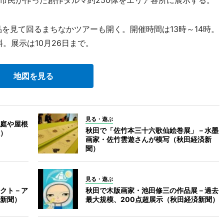
市民が作った創作ダルマ約250体をエリア各所に展示する。
を見て回るまちなかツアーも開く。開催時間は13時～14時。
。展示は10月26日まで。
地図を見る
見る・遊ぶ
庭や屋根
秋田で「佐竹本三十六歌仙絵巻展」－水墨
）
画家・佐竹雲遊さんが模写（秋田経済新
聞）
見る・遊ぶ
クト－ア
秋田で木版画家・池田修三の作品展－過去
新聞）
最大規模、200点超展示（秋田経済新聞）