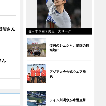
成昭さん
佐々木６回２失点 大リーグ
復興のシュシャ、愛国の観
光地に
さん
アジア大会公式ウエア発
表
ライン川渇水が水運直撃