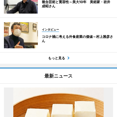
複合芸術と寛容性～美大10年 美術家・岩井
成昭さん
インタビュー
コロナ禍に考える外食産業の価値～村上雅彦さ
ん
もっと見る
最新ニュース