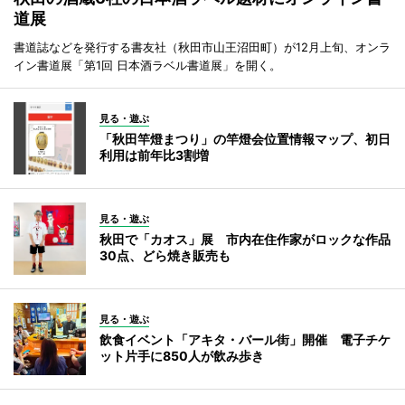
道展
書道誌などを発行する書友社（秋田市山王沼田町）が12月上旬、オンラ
イン書道展「第1回 日本酒ラベル書道展」を開く。
見る・遊ぶ
「秋田竿燈まつり」の竿燈会位置情報マップ、初日
利用は前年比3割増
見る・遊ぶ
秋田で「カオス」展 市内在住作家がロックな作品
30点、どら焼き販売も
見る・遊ぶ
飲食イベント「アキタ・バール街」開催 電子チケ
ット片手に850人が飲み歩き