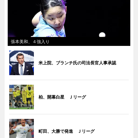
張本美和、４強入り
米上院、ブランチ氏の司法長官人事承認
柏、開幕白星 Ｊリーグ
町田、大勝で発進 Ｊリーグ