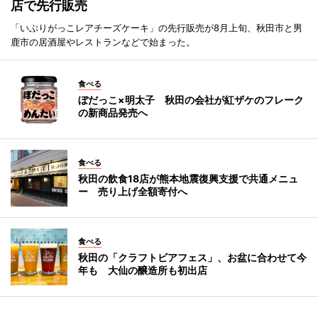
店で先行販売
「いぶりがっこレアチーズケーキ」の先行販売が8月上旬、秋田市と男
鹿市の居酒屋やレストランなどで始まった。
食べる
ぼだっこ×明太子 秋田の会社が紅ザケのフレーク
の新商品発売へ
食べる
秋田の飲食18店が熊本地震復興支援で共通メニュ
ー 売り上げ全額寄付へ
食べる
秋田の「クラフトビアフェス」、お盆に合わせて今
年も 大仙の醸造所も初出店