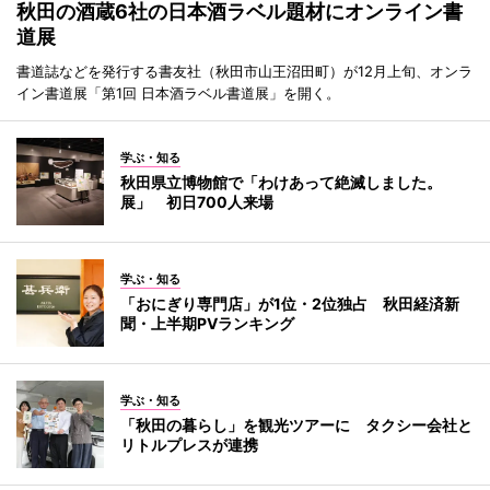
秋田の酒蔵6社の日本酒ラベル題材にオンライン書
道展
書道誌などを発行する書友社（秋田市山王沼田町）が12月上旬、オンラ
イン書道展「第1回 日本酒ラベル書道展」を開く。
学ぶ・知る
秋田県立博物館で「わけあって絶滅しました。
展」 初日700人来場
学ぶ・知る
「おにぎり専門店」が1位・2位独占 秋田経済新
聞・上半期PVランキング
学ぶ・知る
「秋田の暮らし」を観光ツアーに タクシー会社と
リトルプレスが連携