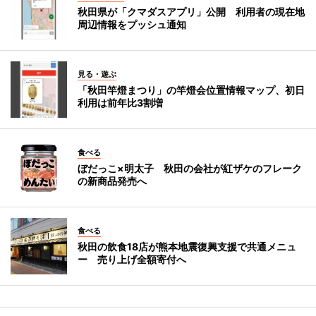
秋田県が「クマダスアプリ」公開 利用者の現在地
周辺情報をプッシュ通知
見る・遊ぶ
「秋田竿燈まつり」の竿燈会位置情報マップ、初日
利用は前年比3割増
食べる
ぼだっこ×明太子 秋田の会社が紅ザケのフレーク
の新商品発売へ
食べる
秋田の飲食18店が熊本地震復興支援で共通メニュ
ー 売り上げ全額寄付へ