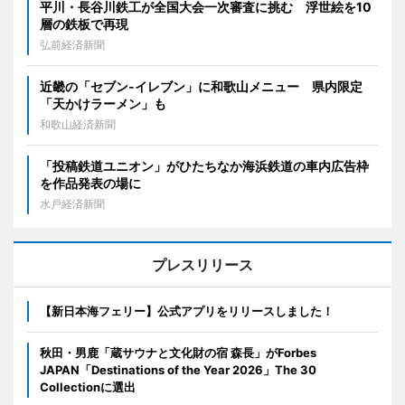
平川・長谷川鉄工が全国大会一次審査に挑む 浮世絵を10
層の鉄板で再現
弘前経済新聞
近畿の「セブン-イレブン」に和歌山メニュー 県内限定
「天かけラーメン」も
和歌山経済新聞
「投稿鉄道ユニオン」がひたちなか海浜鉄道の車内広告枠
を作品発表の場に
水戸経済新聞
プレスリリース
【新日本海フェリー】公式アプリをリリースしました！
秋田・男鹿「蔵サウナと文化財の宿 森長」がForbes
JAPAN「Destinations of the Year 2026」The 30
Collectionに選出