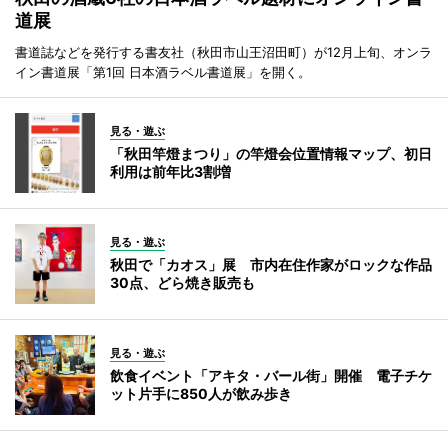
道展
書道誌などを発行する書友社（秋田市山王沼田町）が12月上旬、オンラ
イン書道展「第1回 日本酒ラベル書道展」を開く。
見る・遊ぶ
「秋田竿燈まつり」の竿燈会位置情報マップ、初日
利用は前年比3割増
見る・遊ぶ
秋田で「カオス」展 市内在住作家がロックな作品
30点、どら焼き販売も
見る・遊ぶ
飲食イベント「アキタ・バール街」開催 電子チケ
ット片手に850人が飲み歩き