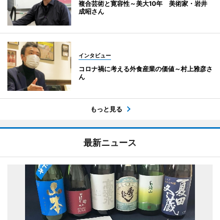
複合芸術と寛容性～美大10年 美術家・岩井
成昭さん
インタビュー
コロナ禍に考える外食産業の価値～村上雅彦さ
ん
もっと見る
最新ニュース