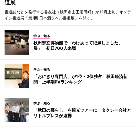
道展
書道誌などを発行する書友社（秋田市山王沼田町）が12月上旬、オンラ
イン書道展「第1回 日本酒ラベル書道展」を開く。
学ぶ・知る
秋田県立博物館で「わけあって絶滅しました。
展」 初日700人来場
学ぶ・知る
「おにぎり専門店」が1位・2位独占 秋田経済新
聞・上半期PVランキング
学ぶ・知る
「秋田の暮らし」を観光ツアーに タクシー会社と
リトルプレスが連携