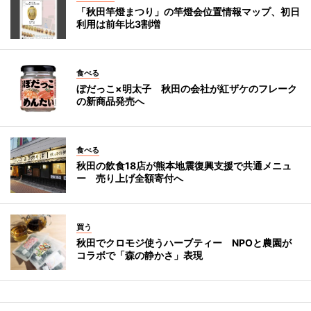
「秋田竿燈まつり」の竿燈会位置情報マップ、初日
利用は前年比3割増
食べる
ぼだっこ×明太子 秋田の会社が紅ザケのフレーク
の新商品発売へ
食べる
秋田の飲食18店が熊本地震復興支援で共通メニュ
ー 売り上げ全額寄付へ
買う
秋田でクロモジ使うハーブティー NPOと農園が
コラボで「森の静かさ」表現