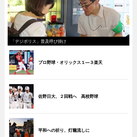
「デジポリス」普及呼び掛け
プロ野球・オリックス１―３楽天
佐野日大、２回戦へ 高校野球
平和への祈り、灯籠流しに