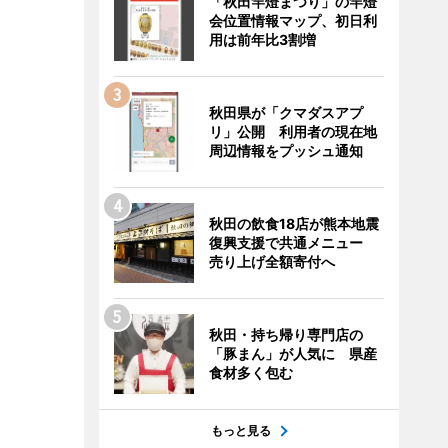
「秋田竿燈まつり」の竿燈
会位置情報マップ、初日利
用は前年比3割増
秋田県が「クマダスアプ
リ」公開 利用者の現在地
周辺情報をプッシュ通知
秋田の飲食18店が熊本地震
復興支援で共通メニュー
売り上げ全額寄付へ
秋田・持ち帰り専門店の
「豚まん」が人気に 県産
食材多く包む
もっと見る