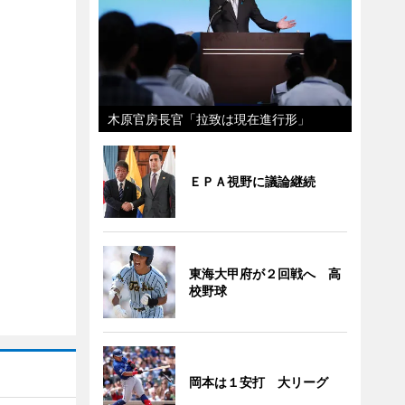
木原官房長官「拉致は現在進行形」
ＥＰＡ視野に議論継続
東海大甲府が２回戦へ 高
校野球
岡本は１安打 大リーグ