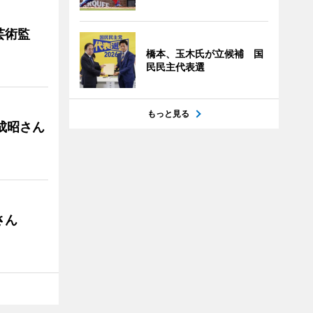
芸術監
橋本、玉木氏が立候補 国
民民主代表選
もっと見る
成昭さん
さん