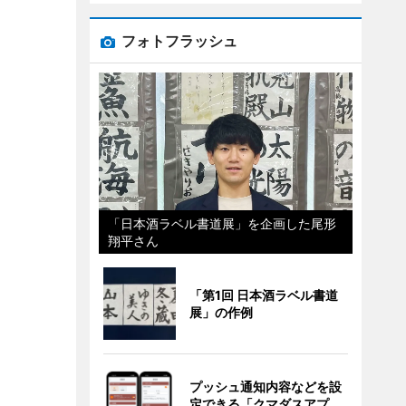
フォトフラッシュ
「日本酒ラベル書道展」を企画した尾形
翔平さん
「第1回 日本酒ラベル書道
展」の作例
プッシュ通知内容などを設
定できる「クマダスアプ