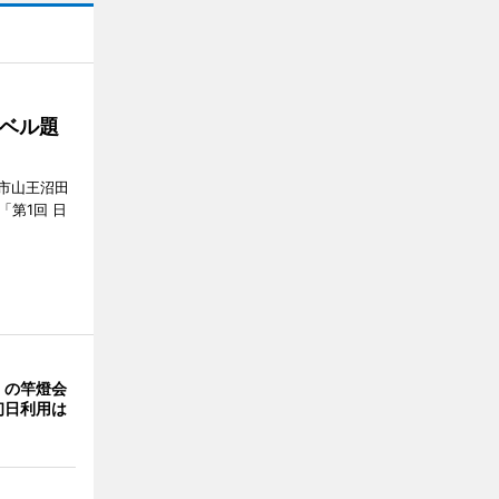
ベル題
市山王沼田
「第1回 日
」の竿燈会
初日利用は