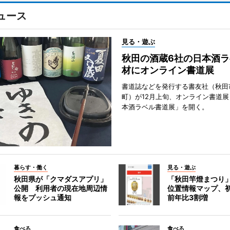
ュース
見る・遊ぶ
秋田の酒蔵6社の日本酒ラ
材にオンライン書道展
書道誌などを発行する書友社（秋田
町）が12月上旬、オンライン書道展
本酒ラベル書道展」を開く。
暮らす・働く
見る・遊ぶ
秋田県が「クマダスアプリ」
「秋田竿燈まつり
公開 利用者の現在地周辺情
位置情報マップ、
報をプッシュ通知
前年比3割増
食べる
食べる