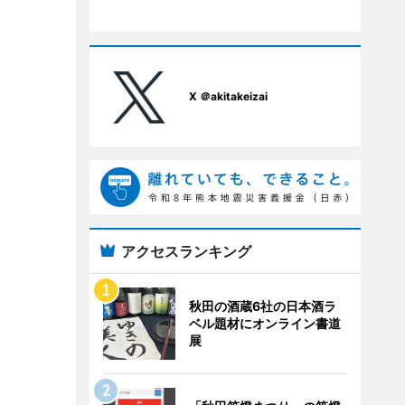
X ＠akitakeizai
アクセスランキング
秋田の酒蔵6社の日本酒ラ
ベル題材にオンライン書道
展