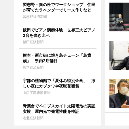
習志野・奏の杜でワークショップ 住民
が育てたラベンダーでリース作りなど
習志野経済新聞
飯田でピアノ演奏体験 世界三大ピアノ
2台を弾き比べ
飯田経済新聞
熊本・新市街に焼き鳥チェーン「鳥貴
族」 県内2店舗目
熊本経済新聞
宇部の植物館で「夏休み特別企画」 涼
しい夜にカブクワや夜咲花観賞
山口宇部経済新聞
青葉台でペロブスカイト太陽電池の実証
実験 屋内光で発電性能を検証
港北経済新聞