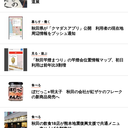
道展
暮らす・働く
秋田県が「クマダスアプリ」公開 利用者の現在地
周辺情報をプッシュ通知
見る・遊ぶ
「秋田竿燈まつり」の竿燈会位置情報マップ、初日
利用は前年比3割増
食べる
ぼだっこ×明太子 秋田の会社が紅ザケのフレーク
の新商品発売へ
食べる
秋田の飲食18店が熊本地震復興支援で共通メニュ