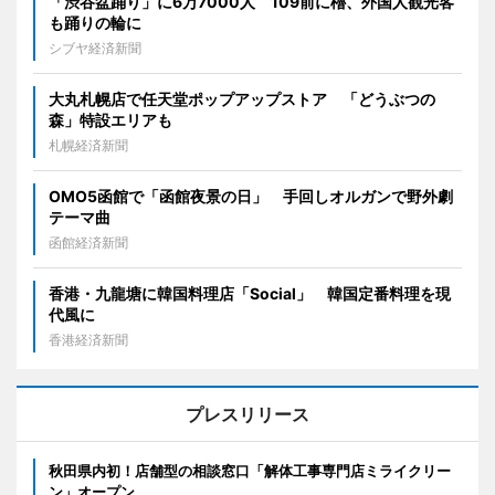
「渋谷盆踊り」に6万7000人 109前に櫓、外国人観光客
も踊りの輪に
シブヤ経済新聞
大丸札幌店で任天堂ポップアップストア 「どうぶつの
森」特設エリアも
札幌経済新聞
OMO5函館で「函館夜景の日」 手回しオルガンで野外劇
テーマ曲
函館経済新聞
香港・九龍塘に韓国料理店「Social」 韓国定番料理を現
代風に
香港経済新聞
プレスリリース
秋田県内初！店舗型の相談窓口「解体工事専門店ミライクリー
ン」オープン