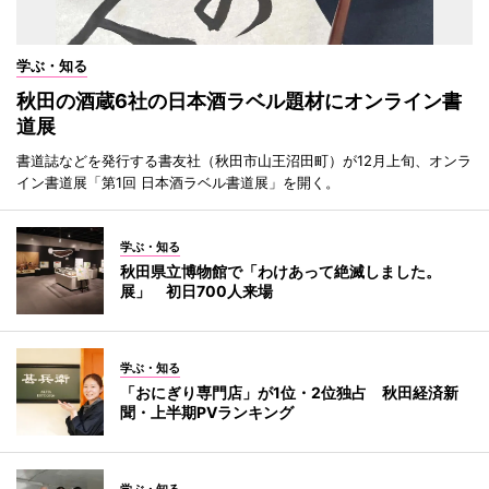
学ぶ・知る
秋田の酒蔵6社の日本酒ラベル題材にオンライン書
道展
書道誌などを発行する書友社（秋田市山王沼田町）が12月上旬、オンラ
イン書道展「第1回 日本酒ラベル書道展」を開く。
学ぶ・知る
秋田県立博物館で「わけあって絶滅しました。
展」 初日700人来場
学ぶ・知る
「おにぎり専門店」が1位・2位独占 秋田経済新
聞・上半期PVランキング
学ぶ・知る