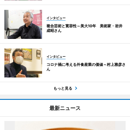
インタビュー
複合芸術と寛容性～美大10年 美術家・岩井
成昭さん
インタビュー
コロナ禍に考える外食産業の価値～村上雅彦さ
ん
もっと見る
最新ニュース