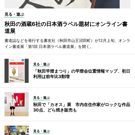
見る・遊ぶ
秋田の酒蔵6社の日本酒ラベル題材にオンライン書
道展
書道誌などを発行する書友社（秋田市山王沼田町）が12月上旬、オンラ
イン書道展「第1回 日本酒ラベル書道展」を開く。
見る・遊ぶ
「秋田竿燈まつり」の竿燈会位置情報マップ、初日
利用は前年比3割増
見る・遊ぶ
秋田で「カオス」展 市内在住作家がロックな作品
30点、どら焼き販売も
見る・遊ぶ