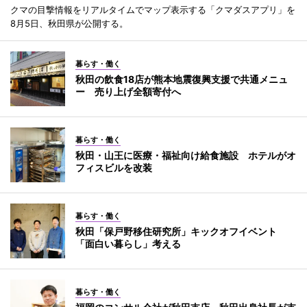
クマの目撃情報をリアルタイムでマップ表示する「クマダスアプリ」を
8月5日、秋田県が公開する。
暮らす・働く
秋田の飲食18店が熊本地震復興支援で共通メニュ
ー 売り上げ全額寄付へ
暮らす・働く
秋田・山王に医療・福祉向け給食施設 ホテルがオ
フィスビルを改装
暮らす・働く
秋田「保戸野移住研究所」キックオフイベント
「面白い暮らし」考える
暮らす・働く