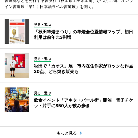
書道誌などを発行する書友社（秋田市山王沼田町）が12月上旬、オンラ
イン書道展「第1回 日本酒ラベル書道展」を開く。
見る・遊ぶ
「秋田竿燈まつり」の竿燈会位置情報マップ、初日
利用は前年比3割増
見る・遊ぶ
秋田で「カオス」展 市内在住作家がロックな作品
30点、どら焼き販売も
見る・遊ぶ
飲食イベント「アキタ・バール街」開催 電子チケ
ット片手に850人が飲み歩き
もっと見る