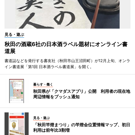
見る・遊ぶ
秋田の酒蔵6社の日本酒ラベル題材にオンライン書
道展
書道誌などを発行する書友社（秋田市山王沼田町）が12月上旬、オンラ
イン書道展「第1回 日本酒ラベル書道展」を開く。
暮らす・働く
秋田県が「クマダスアプリ」公開 利用者の現在地
周辺情報をプッシュ通知
見る・遊ぶ
「秋田竿燈まつり」の竿燈会位置情報マップ、初日
利用は前年比3割増