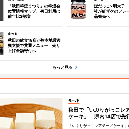
「秋田竿燈まつり」の竿燈会
ぼだっこ×明太子
位置情報マップ、初日利用は
社が紅ザケのフレ
前年比3割増
品発売へ
食べる
秋田の飲食18店が熊本地震復
興支援で共通メニュー 売り
上げ全額寄付へ
もっと見る
食べる
秋田で「いぶりがっこレ
ケーキ」 県内14店で先
「いぶりがっこレアチーズケーキ」