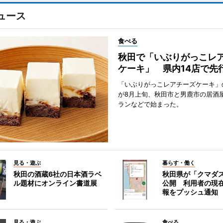
ュース
食べる
秋田で「いぶりがっこレ
ケーキ」 県内14店で先
「いぶりがっこレアチーズケーキ」
が8月上旬、秋田市と男鹿市の居酒
ランなどで始まった。
見る・遊ぶ
暮らす・働く
秋田の酒蔵6社の日本酒ラベ
秋田県が「クマダ
ル題材にオンライン書道展
公開 利用者の現
報をプッシュ通知
見る・遊ぶ
食べる