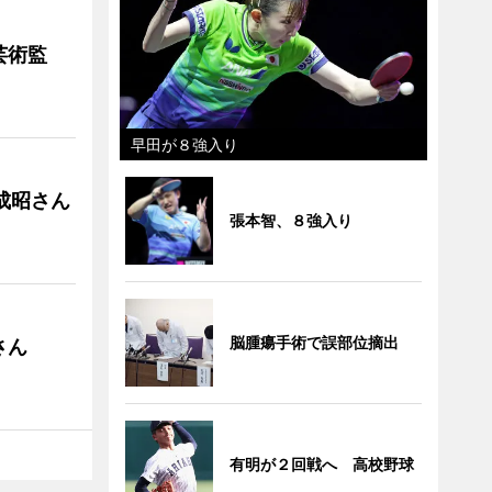
芸術監
早田が８強入り
成昭さん
張本智、８強入り
脳腫瘍手術で誤部位摘出
さん
有明が２回戦へ 高校野球