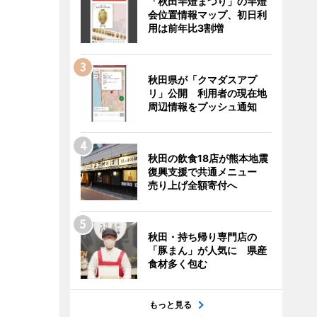
「秋田竿燈まつり」の竿燈
会位置情報マップ、初日利
用は前年比3割増
秋田県が「クマダスアプ
リ」公開 利用者の現在地
周辺情報をプッシュ通知
秋田の飲食18店が熊本地震
復興支援で共通メニュー
売り上げ全額寄付へ
秋田・持ち帰り専門店の
「豚まん」が人気に 県産
食材多く包む
もっと見る