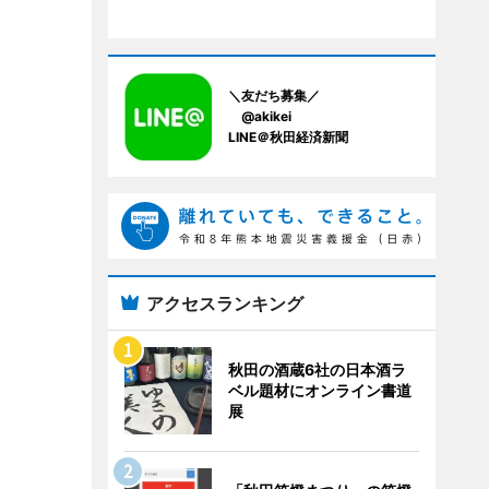
＼友だち募集／
@akikei
LINE＠秋田経済新聞
アクセスランキング
秋田の酒蔵6社の日本酒ラ
ベル題材にオンライン書道
展