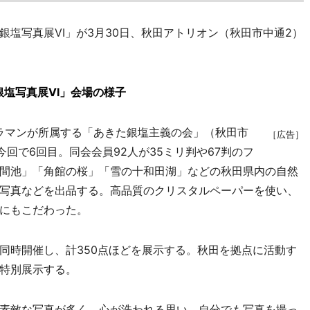
塩写真展VI」が3月30日、秋田アトリオン（秋田市中通2）
塩写真展VI」会場の様子
ラマンが所属する「あきた銀塩主義の会」（秋田市
［広告］
回で6回目。同会会員92人が35ミリ判や67判のフ
間池」「角館の桜」「雪の十和田湖」などの秋田県内の自然
写真などを出品する。高品質のクリスタルペーパーを使い、
にもこだわった。
時開催し、計350点ほどを展示する。秋田を拠点に活動す
特別展示する。
素敵な写真が多く、心が洗われる思い。自分でも写真を撮っ