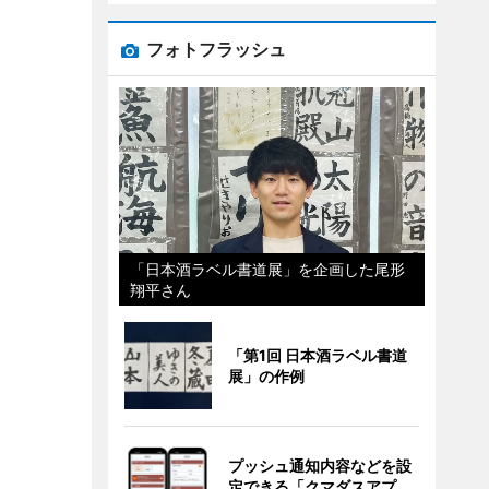
フォトフラッシュ
「日本酒ラベル書道展」を企画した尾形
翔平さん
「第1回 日本酒ラベル書道
展」の作例
プッシュ通知内容などを設
定できる「クマダスアプ