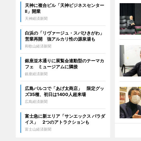
天神に複合ビル「天神ビジネスセンター
II」開業
天神経済新聞
白浜の「リヴァージュ・スパひきがわ」
営業再開 強アルカリ性の源泉湯も
和歌山経済新聞
銀座並木通りに展覧会連動型のテーマカ
フェ ミュージアムに隣接
銀座経済新聞
広島パルコで「あげ太商店」 限定グッ
ズ35種、初日は1400人超来場
広島経済新聞
富士急に新エリア「サンエックス パラダ
イス」 2つのアトラクションも
富士山経済新聞