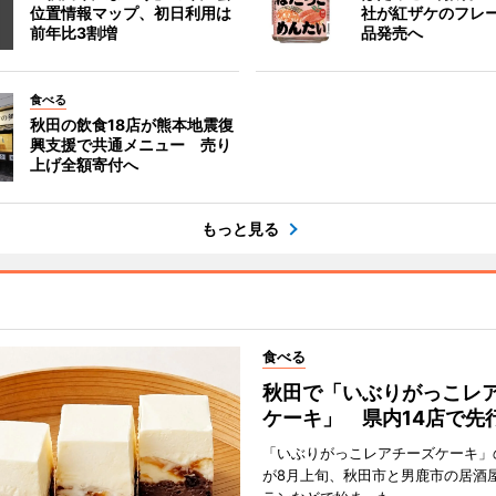
位置情報マップ、初日利用は
社が紅ザケのフレ
前年比3割増
品発売へ
食べる
秋田の飲食18店が熊本地震復
興支援で共通メニュー 売り
上げ全額寄付へ
もっと見る
食べる
秋田で「いぶりがっこレ
ケーキ」 県内14店で先
「いぶりがっこレアチーズケーキ」
が8月上旬、秋田市と男鹿市の居酒