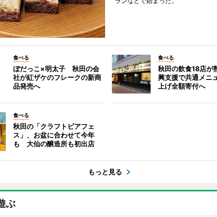
ランなどで始まった。
食べる
食べる
ぼだっこ×明太子 秋田の会
秋田の飲食18店が
社が紅ザケのフレークの新商
興支援で共通メニ
品発売へ
上げ全額寄付へ
食べる
秋田の「クラフトビアフェ
ス」、お盆に合わせて今年
も 大仙の醸造所も初出店
もっと見る
遊ぶ