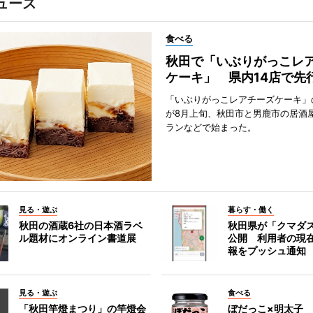
ュース
食べる
秋田で「いぶりがっこレ
ケーキ」 県内14店で先
「いぶりがっこレアチーズケーキ」
が8月上旬、秋田市と男鹿市の居酒
ランなどで始まった。
見る・遊ぶ
暮らす・働く
秋田の酒蔵6社の日本酒ラベ
秋田県が「クマダ
ル題材にオンライン書道展
公開 利用者の現
報をプッシュ通知
見る・遊ぶ
食べる
「秋田竿燈まつり」の竿燈会
ぼだっこ×明太子