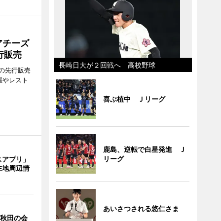
アチーズ
行販売
長崎日大が２回戦へ 高校野球
の先行販売
屋やレスト
喜ぶ植中 Ｊリーグ
鹿島、逆転で白星発進 Ｊ
リーグ
スアプリ」
在地周辺情
あいさつされる悠仁さま
 秋田の会