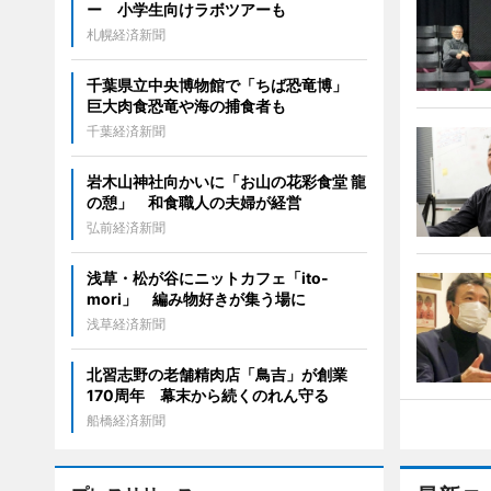
ー 小学生向けラボツアーも
札幌経済新聞
千葉県立中央博物館で「ちば恐竜博」
巨大肉食恐竜や海の捕食者も
千葉経済新聞
岩木山神社向かいに「お山の花彩食堂 龍
の憩」 和食職人の夫婦が経営
弘前経済新聞
浅草・松が谷にニットカフェ「ito-
mori」 編み物好きが集う場に
浅草経済新聞
北習志野の老舗精肉店「鳥吉」が創業
170周年 幕末から続くのれん守る
船橋経済新聞