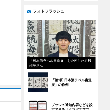
フォトフラッシュ
「日本酒ラベル書道展」を企画した尾形
翔平さん
「第1回 日本酒ラベル書道
展」の作例
プッシュ通知内容などを設
定できる「クマダスアプ