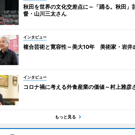
秋田を世界の文化交差点に～「踊る。秋田」
督・山川三太さん
インタビュー
複合芸術と寛容性～美大10年 美術家・岩井
インタビュー
コロナ禍に考える外食産業の価値～村上雅彦
もっと見る