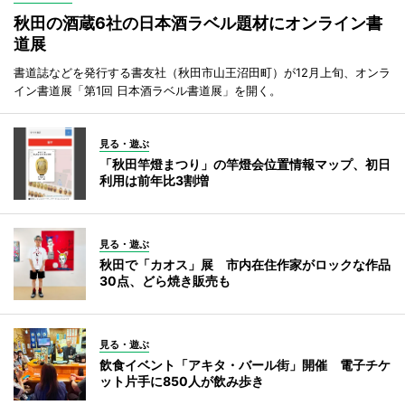
秋田の酒蔵6社の日本酒ラベル題材にオンライン書
道展
書道誌などを発行する書友社（秋田市山王沼田町）が12月上旬、オンラ
イン書道展「第1回 日本酒ラベル書道展」を開く。
見る・遊ぶ
「秋田竿燈まつり」の竿燈会位置情報マップ、初日
利用は前年比3割増
見る・遊ぶ
秋田で「カオス」展 市内在住作家がロックな作品
30点、どら焼き販売も
見る・遊ぶ
飲食イベント「アキタ・バール街」開催 電子チケ
ット片手に850人が飲み歩き