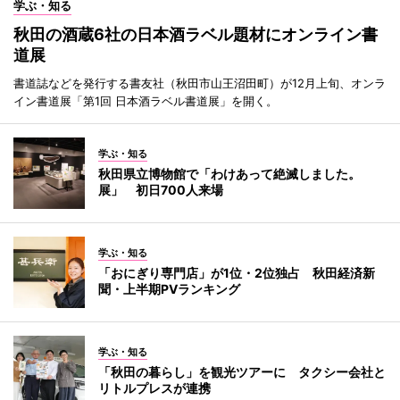
学ぶ・知る
秋田の酒蔵6社の日本酒ラベル題材にオンライン書
道展
書道誌などを発行する書友社（秋田市山王沼田町）が12月上旬、オンラ
イン書道展「第1回 日本酒ラベル書道展」を開く。
学ぶ・知る
秋田県立博物館で「わけあって絶滅しました。
展」 初日700人来場
学ぶ・知る
「おにぎり専門店」が1位・2位独占 秋田経済新
聞・上半期PVランキング
学ぶ・知る
「秋田の暮らし」を観光ツアーに タクシー会社と
リトルプレスが連携