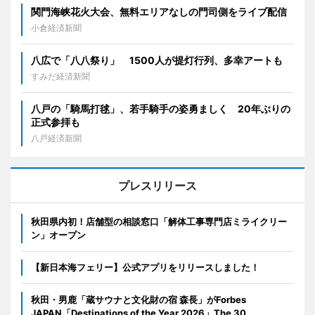
関門海峡花火大会、無料エリアなしの門司側をライブ配信
小倉経済新聞
八広で「八八祭り」 1500人が提灯行列、多幸アートも
すみだ経済新聞
八戸の「騎馬打毬」、若手騎手の姿勇ましく 20年ぶりの
正式参拝も
八戸経済新聞
プレスリリース
秋田県内初！店舗型の相談窓口「解体工事専門店ミライクリー
ン」オープン
【新日本海フェリー】公式アプリをリリースしました！
秋田・男鹿「蔵サウナと文化財の宿 森長」がForbes
JAPAN「Destinations of the Year 2026」The 30