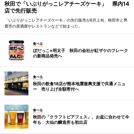
秋田で「いぶりがっこレアチーズケーキ」 県内14
店で先行販売
「いぶりがっこレアチーズケーキ」の先行販売が8月上旬、秋田市と男
鹿市の居酒屋やレストランなどで始まった。
食べる
ぼだっこ×明太子 秋田の会社が紅ザケのフレーク
の新商品発売へ
食べる
秋田の飲食18店が熊本地震復興支援で共通メニュ
ー 売り上げ全額寄付へ
食べる
秋田の「クラフトビアフェス」、お盆に合わせて今
年も 大仙の醸造所も初出店