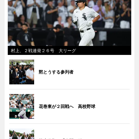
村上、２戦連発２６号 大リーグ
黙とうする参列者
花巻東が２回戦へ 高校野球