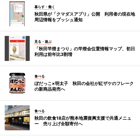
暮らす・働く
秋田県が「クマダスアプリ」公開 利用者の現在地
周辺情報をプッシュ通知
見る・遊ぶ
「秋田竿燈まつり」の竿燈会位置情報マップ、初日
利用は前年比3割増
食べる
ぼだっこ×明太子 秋田の会社が紅ザケのフレーク
の新商品発売へ
食べる
秋田の飲食18店が熊本地震復興支援で共通メニュ
ー 売り上げ全額寄付へ