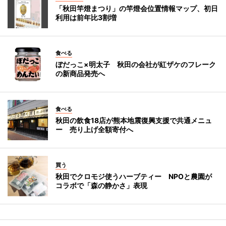
「秋田竿燈まつり」の竿燈会位置情報マップ、初日
利用は前年比3割増
食べる
ぼだっこ×明太子 秋田の会社が紅ザケのフレーク
の新商品発売へ
食べる
秋田の飲食18店が熊本地震復興支援で共通メニュ
ー 売り上げ全額寄付へ
買う
秋田でクロモジ使うハーブティー NPOと農園が
コラボで「森の静かさ」表現