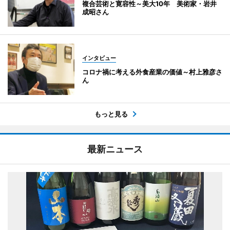
複合芸術と寛容性～美大10年 美術家・岩井
成昭さん
インタビュー
コロナ禍に考える外食産業の価値～村上雅彦さ
ん
もっと見る
最新ニュース