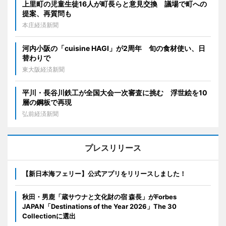
上里町の児童生徒16人が町長らと意見交換 議場で町への
提案、再質問も
本庄経済新聞
河内小阪の「cuisine HAGI」が2周年 旬の食材使い、日
替わりで
東大阪経済新聞
平川・長谷川鉄工が全国大会一次審査に挑む 浮世絵を10
層の鋼板で再現
弘前経済新聞
プレスリリース
【新日本海フェリー】公式アプリをリリースしました！
秋田・男鹿「蔵サウナと文化財の宿 森長」がForbes
JAPAN「Destinations of the Year 2026」The 30
Collectionに選出