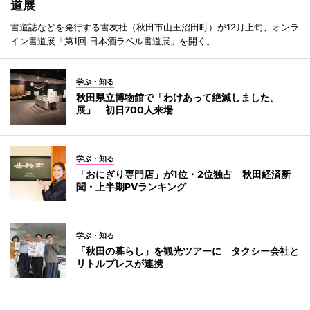
道展
書道誌などを発行する書友社（秋田市山王沼田町）が12月上旬、オンラ
イン書道展「第1回 日本酒ラベル書道展」を開く。
学ぶ・知る
秋田県立博物館で「わけあって絶滅しました。
展」 初日700人来場
学ぶ・知る
「おにぎり専門店」が1位・2位独占 秋田経済新
聞・上半期PVランキング
学ぶ・知る
「秋田の暮らし」を観光ツアーに タクシー会社と
リトルプレスが連携