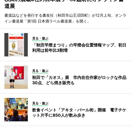
道展
書道誌などを発行する書友社（秋田市山王沼田町）が12月上旬、オンラ
イン書道展「第1回 日本酒ラベル書道展」を開く。
見る・遊ぶ
「秋田竿燈まつり」の竿燈会位置情報マップ、初日
利用は前年比3割増
見る・遊ぶ
秋田で「カオス」展 市内在住作家がロックな作品
30点、どら焼き販売も
見る・遊ぶ
飲食イベント「アキタ・バール街」開催 電子チケ
ット片手に850人が飲み歩き