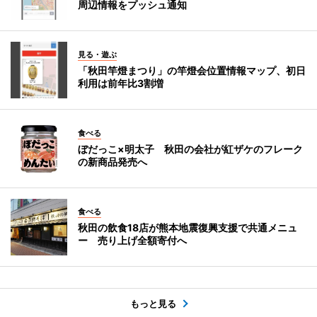
周辺情報をプッシュ通知
見る・遊ぶ
「秋田竿燈まつり」の竿燈会位置情報マップ、初日
利用は前年比3割増
食べる
ぼだっこ×明太子 秋田の会社が紅ザケのフレーク
の新商品発売へ
食べる
秋田の飲食18店が熊本地震復興支援で共通メニュ
ー 売り上げ全額寄付へ
もっと見る