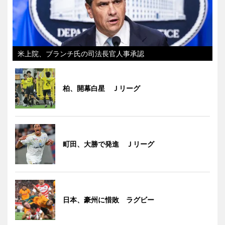
米上院、ブランチ氏の司法長官人事承認
柏、開幕白星 Ｊリーグ
町田、大勝で発進 Ｊリーグ
日本、豪州に惜敗 ラグビー