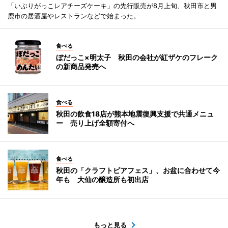
「いぶりがっこレアチーズケーキ」の先行販売が8月上旬、秋田市と男
鹿市の居酒屋やレストランなどで始まった。
食べる
ぼだっこ×明太子 秋田の会社が紅ザケのフレーク
の新商品発売へ
食べる
秋田の飲食18店が熊本地震復興支援で共通メニュ
ー 売り上げ全額寄付へ
食べる
秋田の「クラフトビアフェス」、お盆に合わせて今
年も 大仙の醸造所も初出店
もっと見る