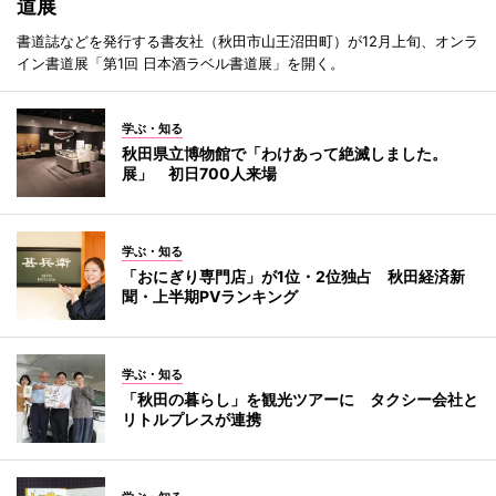
道展
書道誌などを発行する書友社（秋田市山王沼田町）が12月上旬、オンラ
イン書道展「第1回 日本酒ラベル書道展」を開く。
学ぶ・知る
秋田県立博物館で「わけあって絶滅しました。
展」 初日700人来場
学ぶ・知る
「おにぎり専門店」が1位・2位独占 秋田経済新
聞・上半期PVランキング
学ぶ・知る
「秋田の暮らし」を観光ツアーに タクシー会社と
リトルプレスが連携