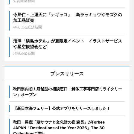
佐賀経済新聞
今帰仁・上運天に「ナギッコ」 島ラッキョウやモズクの
加工品販売
やんばる経済新聞
沼津「淡島ホテル」が夏限定イベント イラストサービス
や星空観望会など
沼津経済新聞
プレスリリース
秋田県内初！店舗型の相談窓口「解体工事専門店ミライクリー
ン」オープン
【新日本海フェリー】公式アプリをリリースしました！
秋田・男鹿「蔵サウナと文化財の宿 森長」がForbes
JAPAN「Destinations of the Year 2026」The 30
Collectionに選出