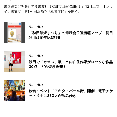
書道誌などを発行する書友社（秋田市山王沼田町）が12月上旬、オンラ
イン書道展「第1回 日本酒ラベル書道展」を開く。
見る・遊ぶ
「秋田竿燈まつり」の竿燈会位置情報マップ、初日
利用は前年比3割増
見る・遊ぶ
秋田で「カオス」展 市内在住作家がロックな作品
30点、どら焼き販売も
見る・遊ぶ
飲食イベント「アキタ・バール街」開催 電子チケ
ット片手に850人が飲み歩き