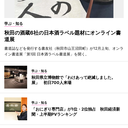
学ぶ・知る
秋田の酒蔵6社の日本酒ラベル題材にオンライン書
道展
書道誌などを発行する書友社（秋田市山王沼田町）が12月上旬、オンラ
イン書道展「第1回 日本酒ラベル書道展」を開く。
学ぶ・知る
秋田県立博物館で「わけあって絶滅しました。
展」 初日700人来場
学ぶ・知る
「おにぎり専門店」が1位・2位独占 秋田経済新
聞・上半期PVランキング