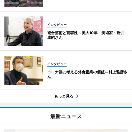
インタビュー
複合芸術と寛容性～美大10年 美術家・岩井
成昭さん
インタビュー
コロナ禍に考える外食産業の価値～村上雅彦さ
ん
もっと見る
最新ニュース