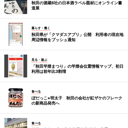
秋田の酒蔵6社の日本酒ラベル題材にオンライン書
道展
暮らす・働く
秋田県が「クマダスアプリ」公開 利用者の現在地
周辺情報をプッシュ通知
見る・遊ぶ
「秋田竿燈まつり」の竿燈会位置情報マップ、初日
利用は前年比3割増
食べる
ぼだっこ×明太子 秋田の会社が紅ザケのフレーク
の新商品発売へ
食べる