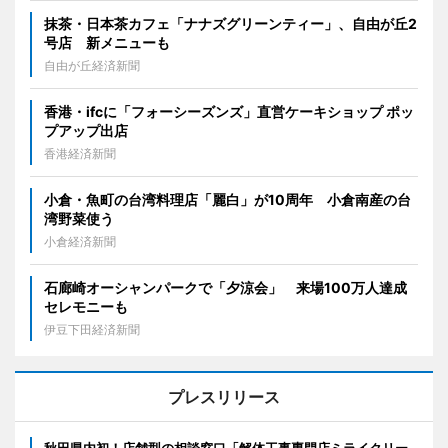
抹茶・日本茶カフェ「ナナズグリーンティー」、自由が丘2
号店 新メニューも
自由が丘経済新聞
香港・ifcに「フォーシーズンズ」直営ケーキショップ ポッ
プアップ出店
香港経済新聞
小倉・魚町の台湾料理店「麗白」が10周年 小倉南産の台
湾野菜使う
小倉経済新聞
石廊崎オーシャンパークで「夕涼会」 来場100万人達成
セレモニーも
伊豆下田経済新聞
プレスリリース
秋田県内初！店舗型の相談窓口「解体工事専門店ミライクリー