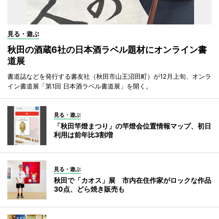
見る・遊ぶ
秋田の酒蔵6社の日本酒ラベル題材にオンライン書
道展
書道誌などを発行する書友社（秋田市山王沼田町）が12月上旬、オンラ
イン書道展「第1回 日本酒ラベル書道展」を開く。
見る・遊ぶ
「秋田竿燈まつり」の竿燈会位置情報マップ、初日
利用は前年比3割増
見る・遊ぶ
秋田で「カオス」展 市内在住作家がロックな作品
30点、どら焼き販売も