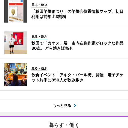
見る・遊ぶ
「秋田竿燈まつり」の竿燈会位置情報マップ、初日
利用は前年比3割増
見る・遊ぶ
秋田で「カオス」展 市内在住作家がロックな作品
30点、どら焼き販売も
見る・遊ぶ
飲食イベント「アキタ・バール街」開催 電子チケ
ット片手に850人が飲み歩き
もっと見る
暮らす・働く