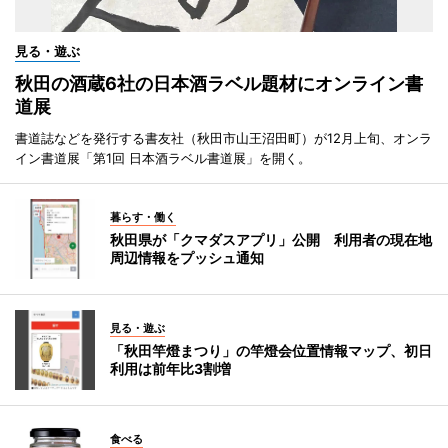
見る・遊ぶ
秋田の酒蔵6社の日本酒ラベル題材にオンライン書
道展
書道誌などを発行する書友社（秋田市山王沼田町）が12月上旬、オンラ
イン書道展「第1回 日本酒ラベル書道展」を開く。
暮らす・働く
秋田県が「クマダスアプリ」公開 利用者の現在地
周辺情報をプッシュ通知
見る・遊ぶ
「秋田竿燈まつり」の竿燈会位置情報マップ、初日
利用は前年比3割増
食べる