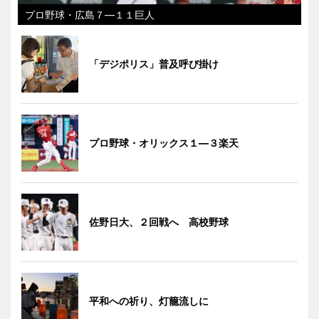
プロ野球・広島７―１１巨人
「デジポリス」普及呼び掛け
プロ野球・オリックス１―３楽天
佐野日大、２回戦へ 高校野球
平和への祈り、灯籠流しに