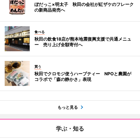
ぼだっこ×明太子 秋田の会社が紅ザケのフレーク
の新商品発売へ
食べる
秋田の飲食18店が熊本地震復興支援で共通メニュ
ー 売り上げ全額寄付へ
買う
秋田でクロモジ使うハーブティー NPOと農園が
コラボで「森の静かさ」表現
もっと見る
学ぶ・知る