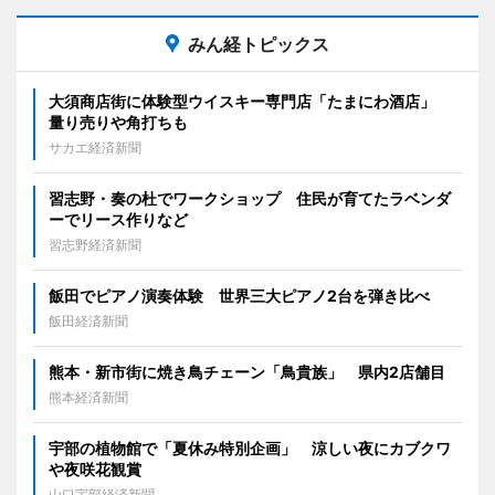
みん経トピックス
大須商店街に体験型ウイスキー専門店「たまにわ酒店」
量り売りや角打ちも
サカエ経済新聞
習志野・奏の杜でワークショップ 住民が育てたラベンダ
ーでリース作りなど
習志野経済新聞
飯田でピアノ演奏体験 世界三大ピアノ2台を弾き比べ
飯田経済新聞
熊本・新市街に焼き鳥チェーン「鳥貴族」 県内2店舗目
熊本経済新聞
宇部の植物館で「夏休み特別企画」 涼しい夜にカブクワ
や夜咲花観賞
山口宇部経済新聞