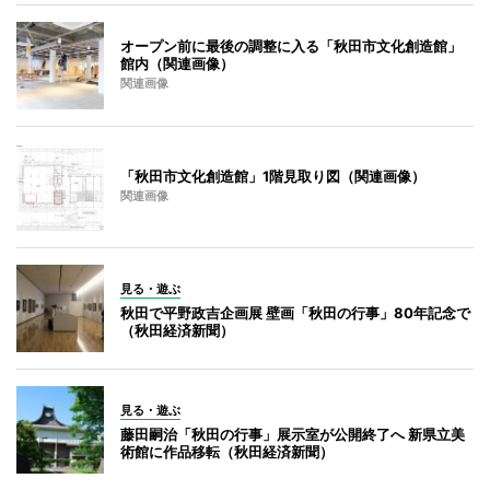
オープン前に最後の調整に入る「秋田市文化創造館」
館内（関連画像）
関連画像
「秋田市文化創造館」1階見取り図（関連画像）
関連画像
見る・遊ぶ
秋田で平野政吉企画展 壁画「秋田の行事」80年記念で
（秋田経済新聞）
見る・遊ぶ
藤田嗣治「秋田の行事」展示室が公開終了へ 新県立美
術館に作品移転（秋田経済新聞）