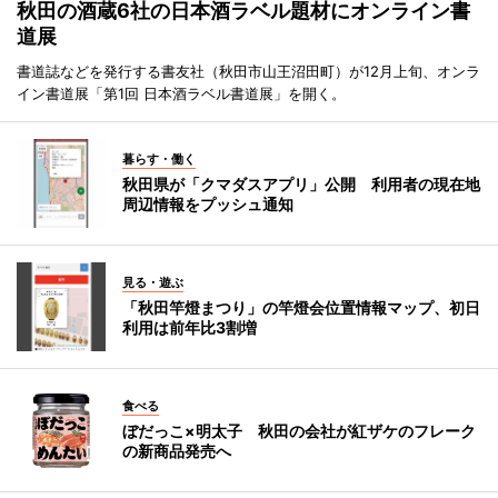
秋田の酒蔵6社の日本酒ラベル題材にオンライン書
道展
書道誌などを発行する書友社（秋田市山王沼田町）が12月上旬、オンラ
イン書道展「第1回 日本酒ラベル書道展」を開く。
暮らす・働く
秋田県が「クマダスアプリ」公開 利用者の現在地
周辺情報をプッシュ通知
見る・遊ぶ
「秋田竿燈まつり」の竿燈会位置情報マップ、初日
利用は前年比3割増
食べる
ぼだっこ×明太子 秋田の会社が紅ザケのフレーク
の新商品発売へ