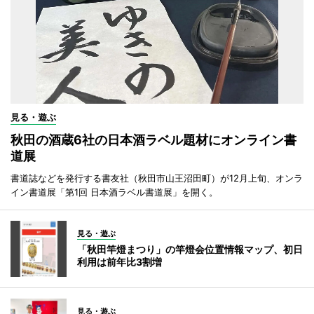
見る・遊ぶ
秋田の酒蔵6社の日本酒ラベル題材にオンライン書
道展
書道誌などを発行する書友社（秋田市山王沼田町）が12月上旬、オンラ
イン書道展「第1回 日本酒ラベル書道展」を開く。
見る・遊ぶ
「秋田竿燈まつり」の竿燈会位置情報マップ、初日
利用は前年比3割増
見る・遊ぶ