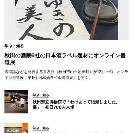
学ぶ・知る
秋田の酒蔵6社の日本酒ラベル題材にオンライン書
道展
書道誌などを発行する書友社（秋田市山王沼田町）が12月上旬、オンラ
イン書道展「第1回 日本酒ラベル書道展」を開く。
学ぶ・知る
秋田県立博物館で「わけあって絶滅しました。
展」 初日700人来場
学ぶ・知る