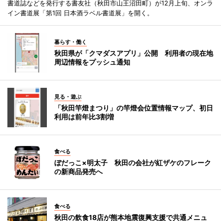
書道誌などを発行する書友社（秋田市山王沼田町）が12月上旬、オンラ
イン書道展「第1回 日本酒ラベル書道展」を開く。
暮らす・働く
秋田県が「クマダスアプリ」公開 利用者の現在地
周辺情報をプッシュ通知
見る・遊ぶ
「秋田竿燈まつり」の竿燈会位置情報マップ、初日
利用は前年比3割増
食べる
ぼだっこ×明太子 秋田の会社が紅ザケのフレーク
の新商品発売へ
食べる
秋田の飲食18店が熊本地震復興支援で共通メニュ