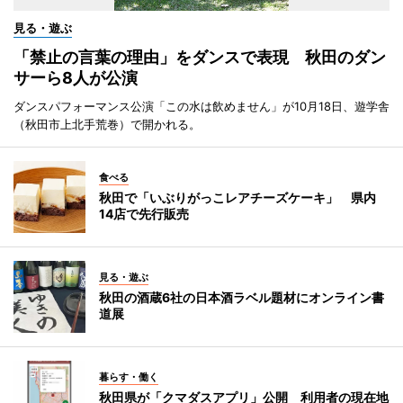
見る・遊ぶ
「禁止の言葉の理由」をダンスで表現 秋田のダン
サーら8人が公演
ダンスパフォーマンス公演「この水は飲めません」が10月18日、遊学舎
（秋田市上北手荒巻）で開かれる。
食べる
秋田で「いぶりがっこレアチーズケーキ」 県内
14店で先行販売
見る・遊ぶ
秋田の酒蔵6社の日本酒ラベル題材にオンライン書
道展
暮らす・働く
秋田県が「クマダスアプリ」公開 利用者の現在地