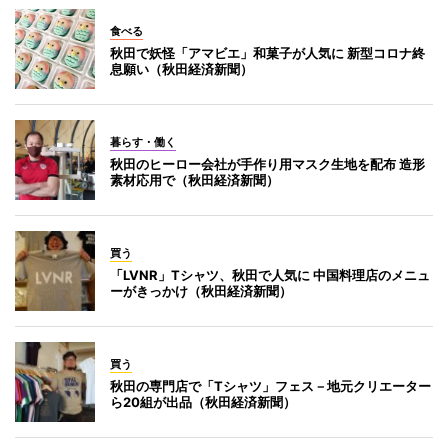
食べる
秋田で妖怪「アマビエ」和菓子が人気に 新型コロナ終
息願い（秋田経済新聞）
暮らす・働く
秋田のヒーロー会社が手作り用マスク生地を配布 造形
素材応用で（秋田経済新聞）
買う
「LVNR」Tシャツ、秋田で人気に 中国料理店のメニュ
ーがきっかけ（秋田経済新聞）
買う
秋田の専門店で「Tシャツ」フェス－地元クリエーター
ら20組が出品（秋田経済新聞）