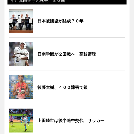
小川真由美さん死去、８６歳
日本被団協が結成７０年
日南学園が２回戦へ 高校野球
後藤大樹、４００障害で銀
上田綺世は後半途中交代 サッカー