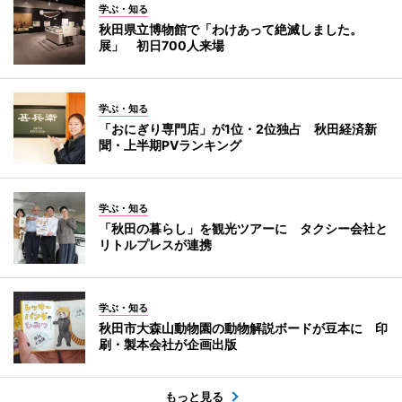
学ぶ・知る
秋田県立博物館で「わけあって絶滅しました。
展」 初日700人来場
学ぶ・知る
「おにぎり専門店」が1位・2位独占 秋田経済新
聞・上半期PVランキング
学ぶ・知る
「秋田の暮らし」を観光ツアーに タクシー会社と
リトルプレスが連携
学ぶ・知る
秋田市大森山動物園の動物解説ボードが豆本に 印
刷・製本会社が企画出版
もっと見る