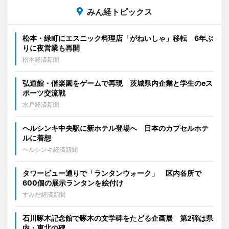
みん経トピックス
松本・緑町にエスニック料理店「がねいしゃ」移転 6年ぶ
りに夜営業も再開
松本経済新聞
弘道館・偕楽園をゲームで再現 茨城県内企業と学生のeス
ポーツ交流戦
水戸経済新聞
ヘルシンキ中央駅に新ホテル登場へ 日本のカプセルホテ
ルに着想
ヘルシンキ経済新聞
タワービュー通りで「ランタンウォーク」 区内各所で
600個の展示ランタンを絵付け
すみだ経済新聞
石川啄木記念館で啄木の文学碑をたどる企画展 第2弾は県
内・東北の碑