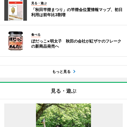
見る・遊ぶ
「秋田竿燈まつり」の竿燈会位置情報マップ、初日
利用は前年比3割増
食べる
ぼだっこ×明太子 秋田の会社が紅ザケのフレーク
の新商品発売へ
もっと見る
見る・遊ぶ