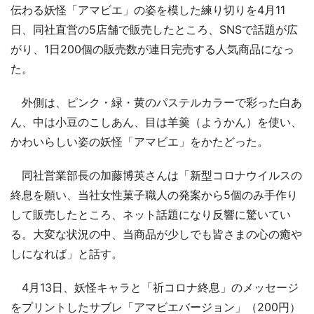
伝わる妖怪「アマビエ」の姿を模した練り切りを4月11
日、同社直営の5店舗で販売したところ、SNSで話題が広
がり、1日200個の販売数が連日完売する人気商品になっ
た。
外側は、ピンク・緑・黄のパステルカラーで彩った白あ
ん、中は小豆のこしあん、目は羊羹（ようかん）を使い、
かわいらしい姿の妖怪「アマビエ」をかたどった。
同社営業部長の加藤博英さんは「新型コロナウイルスの
終息を願い、当社女性菓子職人の発案から5個のみ手作り
して販売したところ、ネット話題になり反響に驚いてい
る。大変な状況の中、当商品が少しでも皆さまの心の癒や
しになれば」と話す。
4月13日、妖怪キャラと「祈コロナ終息」のメッセージ
をプリントしたサブレ「アマビエバージョン」（200円）