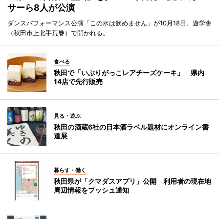
サーら8人が公演
ダンスパフォーマンス公演「この水は飲めません」が10月18日、遊学舎
（秋田市上北手荒巻）で開かれる。
食べる
秋田で「いぶりがっこレアチーズケーキ」 県内
14店で先行販売
見る・遊ぶ
秋田の酒蔵6社の日本酒ラベル題材にオンライン書
道展
暮らす・働く
秋田県が「クマダスアプリ」公開 利用者の現在地
周辺情報をプッシュ通知