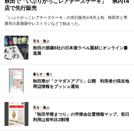
秋田で「いぶりがっこレアチーズケーキ」 県内14
店で先行販売
「いぶりがっこレアチーズケーキ」の先行販売が8月上旬、秋田市と男
鹿市の居酒屋やレストランなどで始まった。
見る・遊ぶ
秋田の酒蔵6社の日本酒ラベル題材にオンライン書
道展
暮らす・働く
秋田県が「クマダスアプリ」公開 利用者の現在地
周辺情報をプッシュ通知
見る・遊ぶ
「秋田竿燈まつり」の竿燈会位置情報マップ、初日
利用は前年比3割増