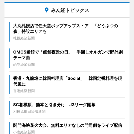
みん経トピックス
大丸札幌店で任天堂ポップアップストア 「どうぶつの
森」特設エリアも
札幌経済新聞
OMO5函館で「函館夜景の日」 手回しオルガンで野外劇
テーマ曲
函館経済新聞
香港・九龍塘に韓国料理店「Social」 韓国定番料理を現
代風に
香港経済新聞
SC相模原、熊本と引き分け J3リーグ開幕
相模原町田経済新聞
関門海峡花火大会、無料エリアなしの門司側をライブ配信
小倉経済新聞