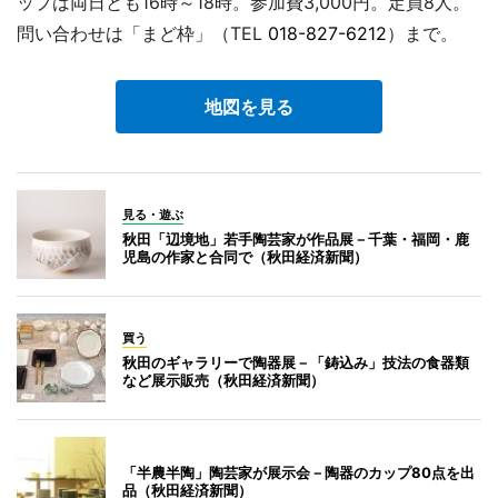
ップは両日とも16時～18時。参加費3,000円。定員8人。
問い合わせは「まど枠」（TEL
018-827-6212
）まで。
地図を見る
見る・遊ぶ
秋田「辺境地」若手陶芸家が作品展－千葉・福岡・鹿
児島の作家と合同で（秋田経済新聞）
買う
秋田のギャラリーで陶器展－「鋳込み」技法の食器類
など展示販売（秋田経済新聞）
「半農半陶」陶芸家が展示会－陶器のカップ80点を出
品（秋田経済新聞）