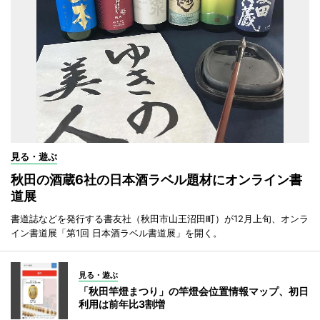
見る・遊ぶ
秋田の酒蔵6社の日本酒ラベル題材にオンライン書
道展
書道誌などを発行する書友社（秋田市山王沼田町）が12月上旬、オンラ
イン書道展「第1回 日本酒ラベル書道展」を開く。
見る・遊ぶ
「秋田竿燈まつり」の竿燈会位置情報マップ、初日
利用は前年比3割増