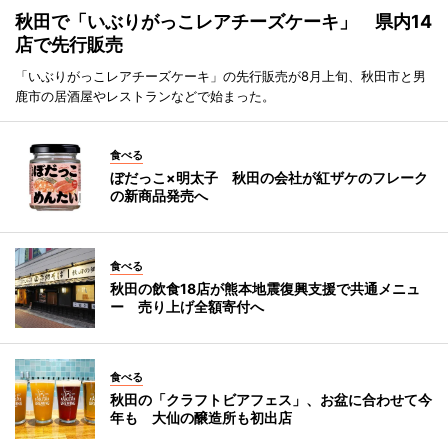
秋田で「いぶりがっこレアチーズケーキ」 県内14
店で先行販売
「いぶりがっこレアチーズケーキ」の先行販売が8月上旬、秋田市と男
鹿市の居酒屋やレストランなどで始まった。
食べる
ぼだっこ×明太子 秋田の会社が紅ザケのフレーク
の新商品発売へ
食べる
秋田の飲食18店が熊本地震復興支援で共通メニュ
ー 売り上げ全額寄付へ
食べる
秋田の「クラフトビアフェス」、お盆に合わせて今
年も 大仙の醸造所も初出店