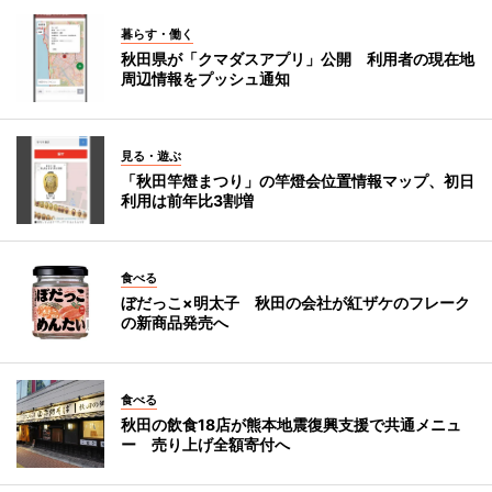
暮らす・働く
秋田県が「クマダスアプリ」公開 利用者の現在地
周辺情報をプッシュ通知
見る・遊ぶ
「秋田竿燈まつり」の竿燈会位置情報マップ、初日
利用は前年比3割増
食べる
ぼだっこ×明太子 秋田の会社が紅ザケのフレーク
の新商品発売へ
食べる
秋田の飲食18店が熊本地震復興支援で共通メニュ
ー 売り上げ全額寄付へ