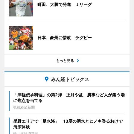
町田、大勝で発進 Ｊリーグ
日本、豪州に惜敗 ラグビー
もっと見る
みん経トピックス
「津軽伝承料理」の第2弾 正月や盆、農事など人が集う場
に焦点を当てる
弘前経済新聞
星野エリアで「足水浴」 13度の湧水とヒノキ香るおけで
清涼体験
軽井沢経済新聞