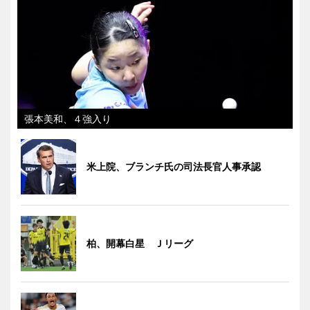
張本美和、４強入り
米上院、ブランチ氏の司法長官人事承認
柏、開幕白星 Ｊリーグ