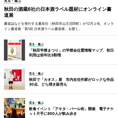
見る・遊ぶ
秋田の酒蔵6社の日本酒ラベル題材にオンライン書
道展
書道誌などを発行する書友社（秋田市山王沼田町）が12月上旬、オンラ
イン書道展「第1回 日本酒ラベル書道展」を開く。
見る・遊ぶ
「秋田竿燈まつり」の竿燈会位置情報マップ、初日
利用は前年比3割増
見る・遊ぶ
秋田で「カオス」展 市内在住作家がロックな作品
30点、どら焼き販売も
見る・遊ぶ
飲食イベント「アキタ・バール街」開催 電子チケ
ット片手に850人が飲み歩き