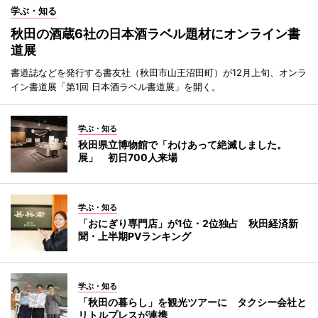
学ぶ・知る
秋田の酒蔵6社の日本酒ラベル題材にオンライン書
道展
書道誌などを発行する書友社（秋田市山王沼田町）が12月上旬、オンラ
イン書道展「第1回 日本酒ラベル書道展」を開く。
学ぶ・知る
秋田県立博物館で「わけあって絶滅しました。
展」 初日700人来場
学ぶ・知る
「おにぎり専門店」が1位・2位独占 秋田経済新
聞・上半期PVランキング
学ぶ・知る
「秋田の暮らし」を観光ツアーに タクシー会社と
リトルプレスが連携