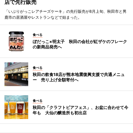
店で先行販売
「いぶりがっこレアチーズケーキ」の先行販売が8月上旬、秋田市と男
鹿市の居酒屋やレストランなどで始まった。
食べる
ぼだっこ×明太子 秋田の会社が紅ザケのフレーク
の新商品発売へ
食べる
秋田の飲食18店が熊本地震復興支援で共通メニュ
ー 売り上げ全額寄付へ
食べる
秋田の「クラフトビアフェス」、お盆に合わせて今
年も 大仙の醸造所も初出店