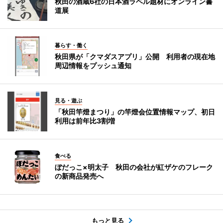
秋田の酒蔵6社の日本酒ラベル題材にオンライン書
道展
暮らす・働く
秋田県が「クマダスアプリ」公開 利用者の現在地
周辺情報をプッシュ通知
見る・遊ぶ
「秋田竿燈まつり」の竿燈会位置情報マップ、初日
利用は前年比3割増
食べる
ぼだっこ×明太子 秋田の会社が紅ザケのフレーク
の新商品発売へ
もっと見る