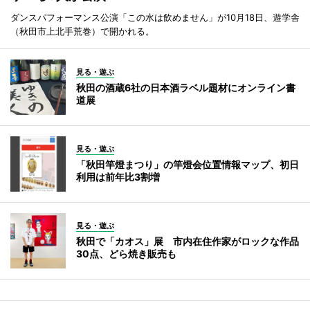
ダンスパフォーマンス公演「この水は飲めません」が10月18日、遊学舎
（秋田市上北手荒巻）で開かれる。
見る・遊ぶ
秋田の酒蔵6社の日本酒ラベル題材にオンライン書
道展
見る・遊ぶ
「秋田竿燈まつり」の竿燈会位置情報マップ、初日
利用は前年比3割増
見る・遊ぶ
秋田で「カオス」展 市内在住作家がロックな作品
30点、どら焼き販売も