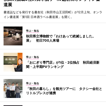
道展
書道誌などを発行する書友社（秋田市山王沼田町）が12月上旬、オンラ
イン書道展「第1回 日本酒ラベル書道展」を開く。
学ぶ・知る
秋田県立博物館で「わけあって絶滅しました。
展」 初日700人来場
学ぶ・知る
「おにぎり専門店」が1位・2位独占 秋田経済新
聞・上半期PVランキング
学ぶ・知る
「秋田の暮らし」を観光ツアーに タクシー会社と
リトルプレスが連携