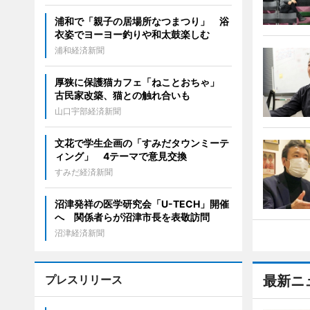
浦和で「親子の居場所なつまつり」 浴
衣姿でヨーヨー釣りや和太鼓楽しむ
浦和経済新聞
厚狭に保護猫カフェ「ねことおちゃ」
古民家改築、猫との触れ合いも
山口宇部経済新聞
文花で学生企画の「すみだタウンミーテ
ィング」 4テーマで意見交換
すみだ経済新聞
沼津発祥の医学研究会「U-TECH」開催
へ 関係者らが沼津市長を表敬訪問
沼津経済新聞
プレスリリース
最新ニ