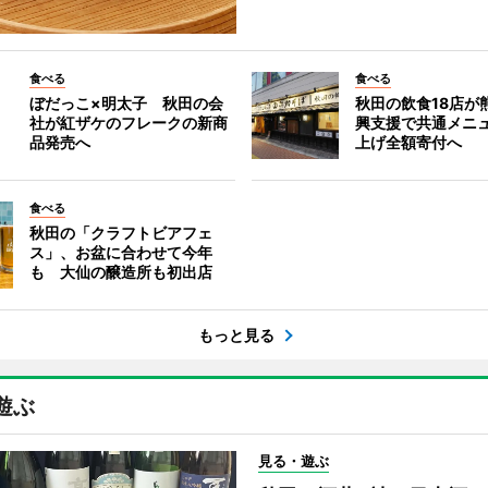
食べる
食べる
ぼだっこ×明太子 秋田の会
秋田の飲食18店が
社が紅ザケのフレークの新商
興支援で共通メニ
品発売へ
上げ全額寄付へ
食べる
秋田の「クラフトビアフェ
ス」、お盆に合わせて今年
も 大仙の醸造所も初出店
もっと見る
遊ぶ
見る・遊ぶ