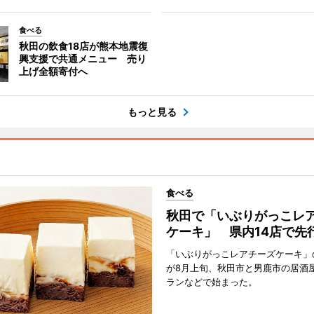
食べる
秋田の飲食18店が熊本地震復
興支援で共通メニュー 売り
上げ全額寄付へ
もっと見る
食べる
秋田で「いぶりがっこレ
ケーキ」 県内14店で先
「いぶりがっこレアチーズケーキ」
が8月上旬、秋田市と男鹿市の居酒
ランなどで始まった。