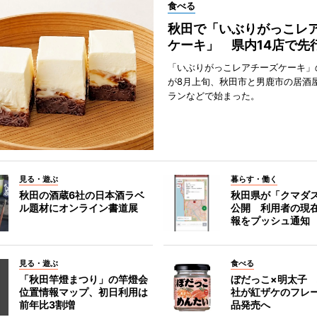
食べる
秋田で「いぶりがっこレ
ケーキ」 県内14店で先
「いぶりがっこレアチーズケーキ」
が8月上旬、秋田市と男鹿市の居酒
ランなどで始まった。
見る・遊ぶ
暮らす・働く
秋田の酒蔵6社の日本酒ラベ
秋田県が「クマダ
ル題材にオンライン書道展
公開 利用者の現
報をプッシュ通知
見る・遊ぶ
食べる
「秋田竿燈まつり」の竿燈会
ぼだっこ×明太子
位置情報マップ、初日利用は
社が紅ザケのフレ
前年比3割増
品発売へ