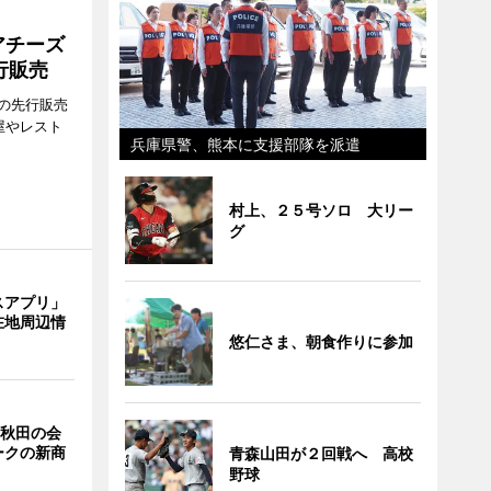
アチーズ
行販売
の先行販売
屋やレスト
兵庫県警、熊本に支援部隊を派遣
村上、２５号ソロ 大リー
グ
スアプリ」
在地周辺情
悠仁さま、朝食作りに参加
 秋田の会
ークの新商
青森山田が２回戦へ 高校
野球