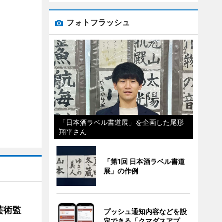
フォトフラッシュ
「日本酒ラベル書道展」を企画した尾形
翔平さん
「第1回 日本酒ラベル書道
展」の作例
芸術監
プッシュ通知内容などを設
定できる「クマダスアプ