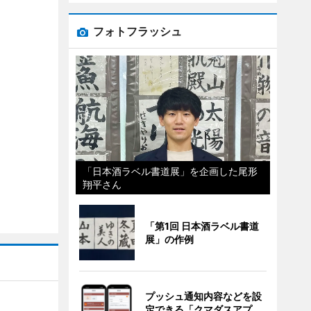
フォトフラッシュ
「日本酒ラベル書道展」を企画した尾形
翔平さん
「第1回 日本酒ラベル書道
展」の作例
プッシュ通知内容などを設
定できる「クマダスアプ