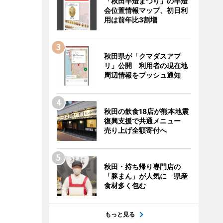
「秋田竿燈まつり」の竿燈
会位置情報マップ、初日利
用は前年比3割増
秋田県が「クマダスアプ
リ」公開 利用者の現在地
周辺情報をプッシュ通知
秋田の飲食18店が熊本地震
復興支援で共通メニュー
売り上げ全額寄付へ
秋田・持ち帰り専門店の
「豚まん」が人気に 県産
食材多く包む
もっと見る