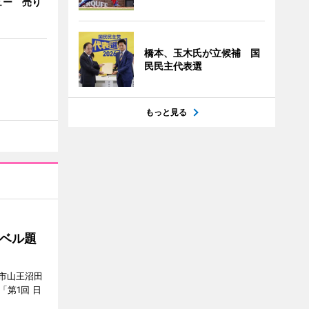
ュー 売り
橋本、玉木氏が立候補 国
民民主代表選
もっと見る
ベル題
市山王沼田
「第1回 日