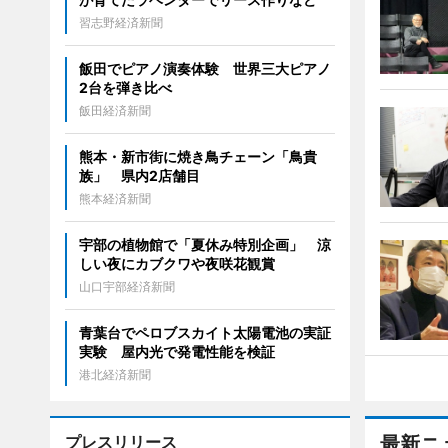
習志野経済新聞
飯田でピアノ演奏体験 世界三大ピアノ
2台を弾き比べ
飯田経済新聞
熊本・新市街に焼き鳥チェーン「鳥貴
族」 県内2店舗目
熊本経済新聞
宇部の植物館で「夏休み特別企画」 涼
しい夜にカブクワや夜咲花観賞
山口宇部経済新聞
青葉台でペロブスカイト太陽電池の実証
実験 屋内光で発電性能を検証
港北経済新聞
プレスリリース
最新ニ