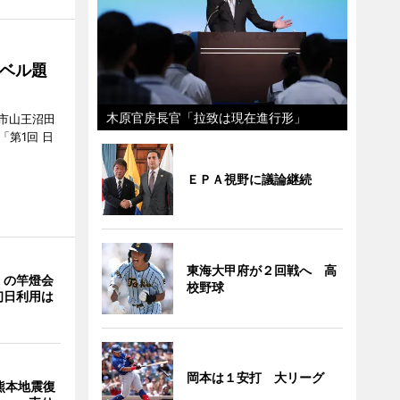
ベル題
木原官房長官「拉致は現在進行形」
市山王沼田
「第1回 日
ＥＰＡ視野に議論継続
東海大甲府が２回戦へ 高
」の竿燈会
校野球
初日利用は
岡本は１安打 大リーグ
熊本地震復