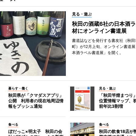
見る・遊ぶ
秋田の酒蔵6社の日本酒ラ
材にオンライン書道展
書道誌などを発行する書友社（秋田
町）が12月上旬、オンライン書道展
本酒ラベル書道展」を開く。
暮らす・働く
見る・遊ぶ
秋田県が「クマダスアプリ」
「秋田竿燈まつり
公開 利用者の現在地周辺情
位置情報マップ、
報をプッシュ通知
前年比3割増
食べる
食べる
ぼだっこ×明太子 秋田の会
秋田の飲食18店が