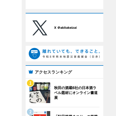
X ＠akitakeizai
アクセスランキング
秋田の酒蔵6社の日本酒ラ
ベル題材にオンライン書道
展