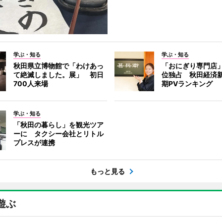
学ぶ・知る
学ぶ・知る
秋田県立博物館で「わけあっ
「おにぎり専門店」
て絶滅しました。展」 初日
位独占 秋田経済
700人来場
期PVランキング
学ぶ・知る
「秋田の暮らし」を観光ツア
ーに タクシー会社とリトル
プレスが連携
もっと見る
遊ぶ