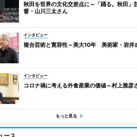
秋田を世界の文化交差点に～「踊る。秋田」
督・山川三太さん
インタビュー
複合芸術と寛容性～美大10年 美術家・岩井
インタビュー
コロナ禍に考える外食産業の価値～村上雅彦
もっと見る
ュース