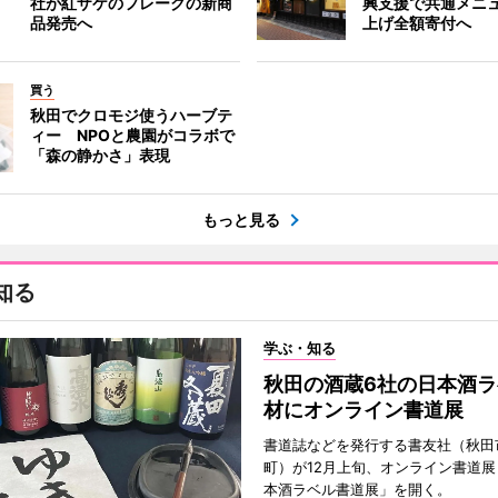
社が紅ザケのフレークの新商
興支援で共通メニ
品発売へ
上げ全額寄付へ
買う
秋田でクロモジ使うハーブテ
ィー NPOと農園がコラボで
「森の静かさ」表現
もっと見る
知る
学ぶ・知る
秋田の酒蔵6社の日本酒ラ
材にオンライン書道展
書道誌などを発行する書友社（秋田
町）が12月上旬、オンライン書道展
本酒ラベル書道展」を開く。