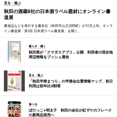
見る・遊ぶ
秋田の酒蔵6社の日本酒ラベル題材にオンライン書
道展
書道誌などを発行する書友社（秋田市山王沼田町）が12月上旬、オンラ
イン書道展「第1回 日本酒ラベル書道展」を開く。
暮らす・働く
秋田県が「クマダスアプリ」公開 利用者の現在地
周辺情報をプッシュ通知
見る・遊ぶ
「秋田竿燈まつり」の竿燈会位置情報マップ、初日
利用は前年比3割増
食べる
ぼだっこ×明太子 秋田の会社が紅ザケのフレーク
の新商品発売へ