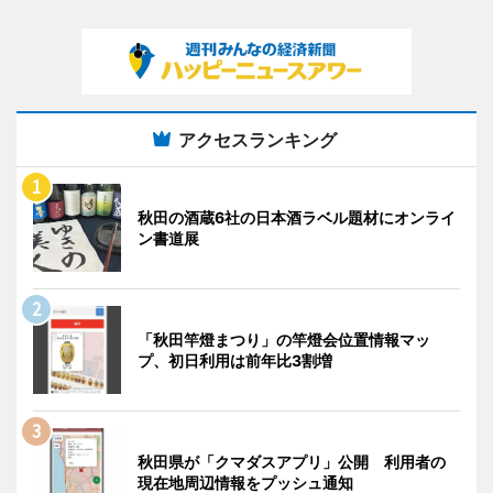
アクセスランキング
秋田の酒蔵6社の日本酒ラベル題材にオンライ
ン書道展
「秋田竿燈まつり」の竿燈会位置情報マッ
プ、初日利用は前年比3割増
秋田県が「クマダスアプリ」公開 利用者の
現在地周辺情報をプッシュ通知