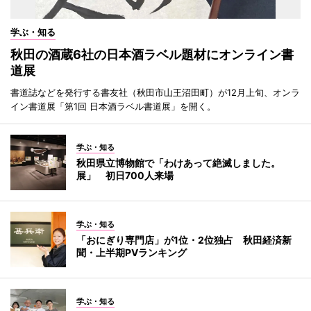
学ぶ・知る
秋田の酒蔵6社の日本酒ラベル題材にオンライン書
道展
書道誌などを発行する書友社（秋田市山王沼田町）が12月上旬、オンラ
イン書道展「第1回 日本酒ラベル書道展」を開く。
学ぶ・知る
秋田県立博物館で「わけあって絶滅しました。
展」 初日700人来場
学ぶ・知る
「おにぎり専門店」が1位・2位独占 秋田経済新
聞・上半期PVランキング
学ぶ・知る