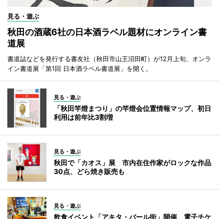
見る・遊ぶ
秋田の酒蔵6社の日本酒ラベル題材にオンライン書
道展
書道誌などを発行する書友社（秋田市山王沼田町）が12月上旬、オンラ
イン書道展「第1回 日本酒ラベル書道展」を開く。
見る・遊ぶ
「秋田竿燈まつり」の竿燈会位置情報マップ、初日
利用は前年比3割増
見る・遊ぶ
秋田で「カオス」展 市内在住作家がロックな作品
30点、どら焼き販売も
見る・遊ぶ
飲食イベント「アキタ・バール街」開催 電子チケ