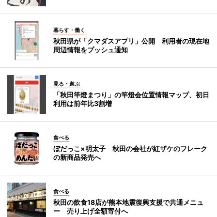
暮らす・働く
秋田県が「クマダスアプリ」公開 利用者の現在地
周辺情報をプッシュ通知
見る・遊ぶ
「秋田竿燈まつり」の竿燈会位置情報マップ、初日
利用は前年比3割増
食べる
ぼだっこ×明太子 秋田の会社が紅ザケのフレーク
の新商品発売へ
食べる
秋田の飲食18店が熊本地震復興支援で共通メニュ
ー 売り上げ全額寄付へ