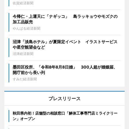
佐賀経済新聞
今帰仁・上運天に「ナギッコ」 島ラッキョウやモズクの
加工品販売
やんばる経済新聞
沼津「淡島ホテル」が夏限定イベント イラストサービス
や星空観望会など
沼津経済新聞
墨田区役所、「令和8年8月8日婚」 300人超が婚姻届、
開庁前から長い列
すみだ経済新聞
プレスリリース
秋田県内初！店舗型の相談窓口「解体工事専門店ミライクリー
ン」オープン