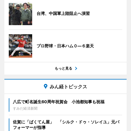
台湾、中国軍上陸阻止へ演習
プロ野球・日本ハム０―６楽天
もっと見る
みん経トピックス
八広で町名誕生60周年祝賀会 小池都知事も祝福
すみだ経済新聞
佐賀に「ばくてん屋」 「シルク・ドゥ・ソレイユ」元パ
フォーマーが指導