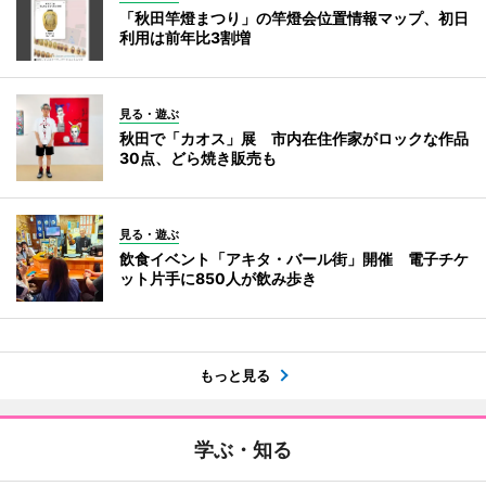
「秋田竿燈まつり」の竿燈会位置情報マップ、初日
利用は前年比3割増
見る・遊ぶ
秋田で「カオス」展 市内在住作家がロックな作品
30点、どら焼き販売も
見る・遊ぶ
飲食イベント「アキタ・バール街」開催 電子チケ
ット片手に850人が飲み歩き
もっと見る
学ぶ・知る