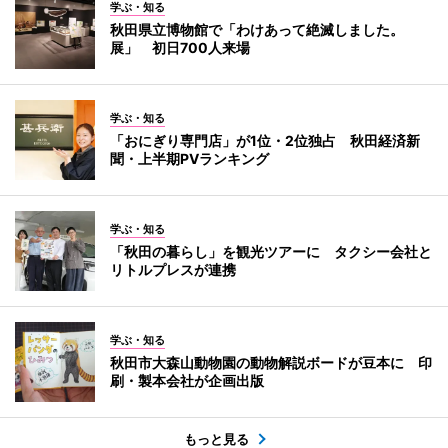
学ぶ・知る
秋田県立博物館で「わけあって絶滅しました。
展」 初日700人来場
学ぶ・知る
「おにぎり専門店」が1位・2位独占 秋田経済新
聞・上半期PVランキング
学ぶ・知る
「秋田の暮らし」を観光ツアーに タクシー会社と
リトルプレスが連携
学ぶ・知る
秋田市大森山動物園の動物解説ボードが豆本に 印
刷・製本会社が企画出版
もっと見る