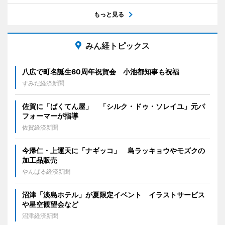
もっと見る
みん経トピックス
八広で町名誕生60周年祝賀会 小池都知事も祝福
すみだ経済新聞
佐賀に「ばくてん屋」 「シルク・ドゥ・ソレイユ」元パ
フォーマーが指導
佐賀経済新聞
今帰仁・上運天に「ナギッコ」 島ラッキョウやモズクの
加工品販売
やんばる経済新聞
沼津「淡島ホテル」が夏限定イベント イラストサービス
や星空観望会など
沼津経済新聞