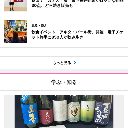
秋田で「カオス」展 市内在住作家がロックな作品
30点、どら焼き販売も
見る・遊ぶ
飲食イベント「アキタ・バール街」開催 電子チケ
ット片手に850人が飲み歩き
もっと見る
学ぶ・知る