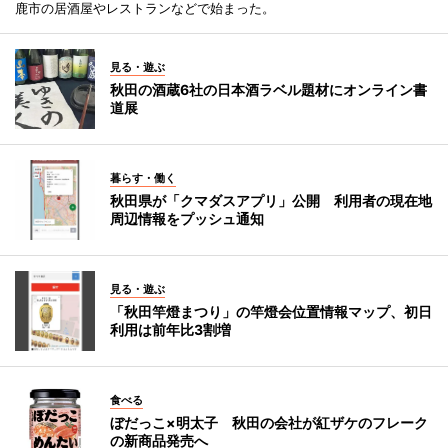
鹿市の居酒屋やレストランなどで始まった。
見る・遊ぶ
秋田の酒蔵6社の日本酒ラベル題材にオンライン書
道展
暮らす・働く
秋田県が「クマダスアプリ」公開 利用者の現在地
周辺情報をプッシュ通知
見る・遊ぶ
「秋田竿燈まつり」の竿燈会位置情報マップ、初日
利用は前年比3割増
食べる
ぼだっこ×明太子 秋田の会社が紅ザケのフレーク
の新商品発売へ