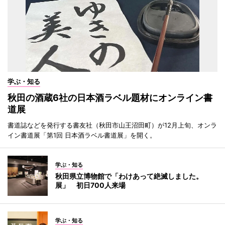
学ぶ・知る
秋田の酒蔵6社の日本酒ラベル題材にオンライン書
道展
書道誌などを発行する書友社（秋田市山王沼田町）が12月上旬、オンラ
イン書道展「第1回 日本酒ラベル書道展」を開く。
学ぶ・知る
秋田県立博物館で「わけあって絶滅しました。
展」 初日700人来場
学ぶ・知る