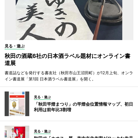
見る・遊ぶ
秋田の酒蔵6社の日本酒ラベル題材にオンライン書
道展
書道誌などを発行する書友社（秋田市山王沼田町）が12月上旬、オンラ
イン書道展「第1回 日本酒ラベル書道展」を開く。
見る・遊ぶ
「秋田竿燈まつり」の竿燈会位置情報マップ、初日
利用は前年比3割増
見る・遊ぶ