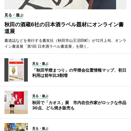
見る・遊ぶ
秋田の酒蔵6社の日本酒ラベル題材にオンライン書
道展
書道誌などを発行する書友社（秋田市山王沼田町）が12月上旬、オンラ
イン書道展「第1回 日本酒ラベル書道展」を開く。
見る・遊ぶ
「秋田竿燈まつり」の竿燈会位置情報マップ、初日
利用は前年比3割増
見る・遊ぶ
秋田で「カオス」展 市内在住作家がロックな作品
30点、どら焼き販売も
見る・遊ぶ