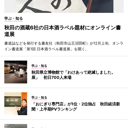
学ぶ・知る
秋田の酒蔵6社の日本酒ラベル題材にオンライン書
道展
書道誌などを発行する書友社（秋田市山王沼田町）が12月上旬、オンラ
イン書道展「第1回 日本酒ラベル書道展」を開く。
学ぶ・知る
秋田県立博物館で「わけあって絶滅しました。
展」 初日700人来場
学ぶ・知る
「おにぎり専門店」が1位・2位独占 秋田経済新
聞・上半期PVランキング