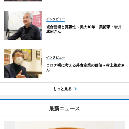
インタビュー
複合芸術と寛容性～美大10年 美術家・岩井
成昭さん
インタビュー
コロナ禍に考える外食産業の価値～村上雅彦さ
ん
もっと見る
最新ニュース