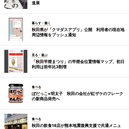
道展
暮らす・働く
秋田県が「クマダスアプリ」公開 利用者の現在地
周辺情報をプッシュ通知
見る・遊ぶ
「秋田竿燈まつり」の竿燈会位置情報マップ、初日
利用は前年比3割増
食べる
ぼだっこ×明太子 秋田の会社が紅ザケのフレーク
の新商品発売へ
食べる
秋田の飲食18店が熊本地震復興支援で共通メニュ