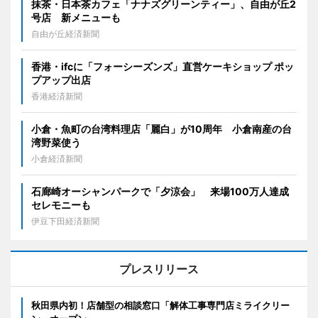
抹茶・日本茶カフェ「ナナズグリーンティー」、自由が丘2
号店 新メニューも
自由が丘経済新聞
香港・ifcに「フォーシーズンズ」直営ケーキショップ ポッ
プアップ出店
香港経済新聞
小倉・魚町の台湾料理店「麗白」が10周年 小倉南産の台
湾野菜使う
小倉経済新聞
石廊崎オーシャンパークで「夕涼会」 来場100万人達成
セレモニーも
伊豆下田経済新聞
プレスリリース
秋田県内初！店舗型の相談窓口「解体工事専門店ミライクリー