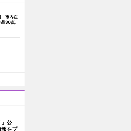
展 市内在
品30点、
リ」公
情報をプ