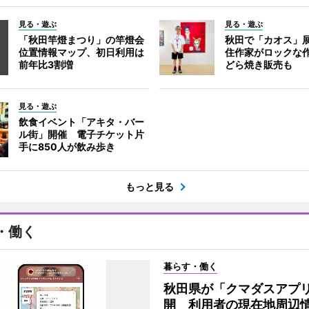
見る・遊ぶ
見る・遊ぶ
「秋田竿燈まつり」の竿燈会
秋田で「カオス」
位置情報マップ、初日利用は
住作家がロックな作
前年比3割増
どら焼き販売も
見る・遊ぶ
飲食イベント「アキタ・バー
ル街」開催 電子チケット片
手に850人が飲み歩き
もっと見る
・働く
暮らす・働く
秋田県が「クマダスアプ
開 利用者の現在地周辺