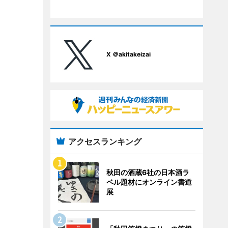
X ＠akitakeizai
アクセスランキング
秋田の酒蔵6社の日本酒ラ
ベル題材にオンライン書道
展