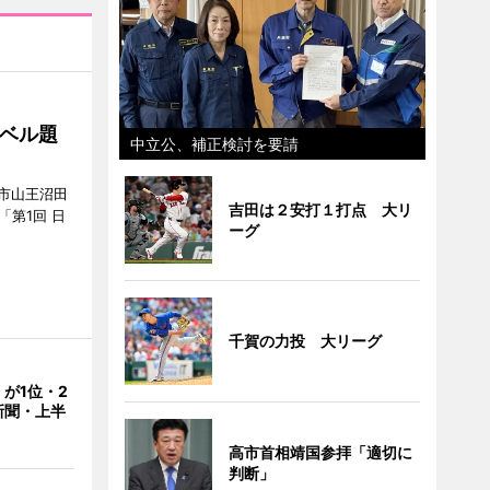
ベル題
中立公、補正検討を要請
市山王沼田
吉田は２安打１打点 大リ
「第1回 日
ーグ
千賀の力投 大リーグ
が1位・2
新聞・上半
高市首相靖国参拝「適切に
判断」