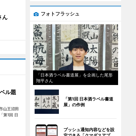
フォトフラッシュ
さん
「日本酒ラベル書道展」を企画した尾形
翔平さん
ベル題
「第1回 日本酒ラベル書道
展」の作例
市山王沼田
「第1回 日
プッシュ通知内容などを設
定できる「クマダスアプ