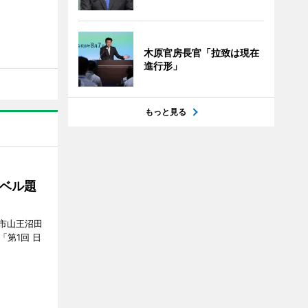
木原官房長官「拉致は現在
進行形」
もっと見る
ベル題
市山王沼田
「第1回 日