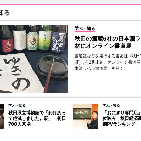
知る
学ぶ・知る
秋田の酒蔵6社の日本酒ラ
材にオンライン書道展
書道誌などを発行する書友社（秋田
町）が12月上旬、オンライン書道展
本酒ラベル書道展」を開く。
学ぶ・知る
学ぶ・知る
秋田県立博物館で「わけあっ
「おにぎり専門店」
て絶滅しました。展」 初日
位独占 秋田経済
700人来場
期PVランキング