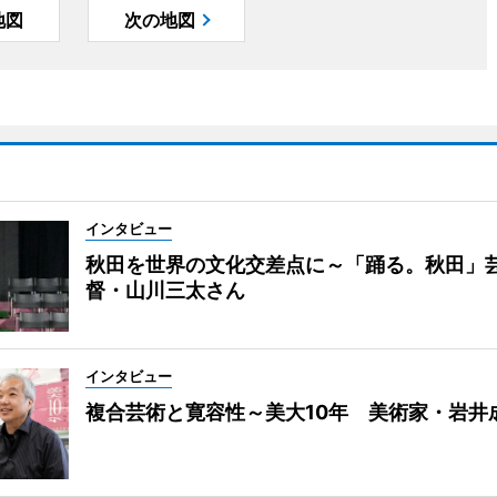
地図
次の地図
インタビュー
秋田を世界の文化交差点に～「踊る。秋田」
督・山川三太さん
インタビュー
複合芸術と寛容性～美大10年 美術家・岩井