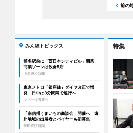
前の
みん経トピックス
特集
博多駅前に「西日本シティビル」開業、
商業ゾーンは飲食5店
博多経済新聞
東京メトロ「銀座線」ダイヤ改正で増
発 日中は3分間隔で運行へ
シブヤ経済新聞
「南信州うまいもの商談会」開催へ 遠
州地域の出展者とバイヤーも初募集
飯田経済新聞