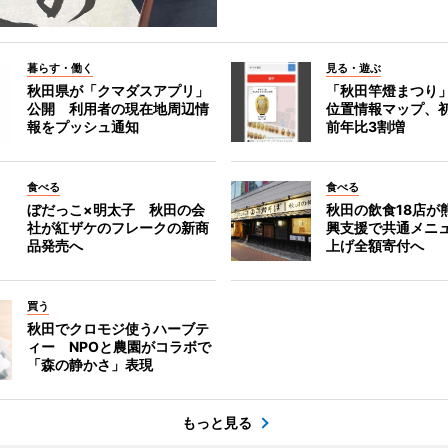
暮らす・働く
見る・遊ぶ
秋田県が「クマダスアプリ」
「秋田竿燈まつり
公開 利用者の現在地周辺情
位置情報マップ、
報をプッシュ通知
前年比3割増
食べる
食べる
ぼだっこ×明太子 秋田の会
秋田の飲食18店が
社が紅ザケのフレークの新商
興支援で共通メニ
品発売へ
上げ全額寄付へ
買う
秋田でクロモジ使うハーブテ
ィー NPOと農園がコラボで
「森の静かさ」表現
もっと見る