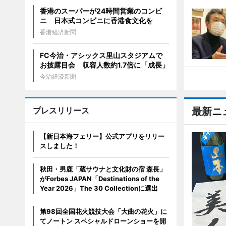
香港のスーパーが24時間営業のコンビ
ニ 日本式コンビニに香港食文化を
香港経済新聞
FC今治・アシックス里山スタジアムで
お披露目会 収容人数約1.7倍に「成長」
今治経済新聞
プレスリリース
最新ニ
【新日本海フェリー】公式アプリをリリー
スしました！
秋田・男鹿「蔵サウナと文化財の宿 森長」
がForbes JAPAN「Destinations of the
Year 2026」The 30 Collectionに選出
第98回全国花火競技大会「大曲の花火」に
てノートン スペシャルドローンショーを開