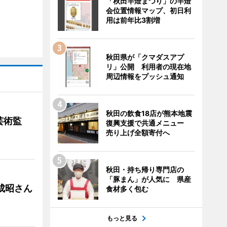
「秋田竿燈まつり」の竿燈
会位置情報マップ、初日利
用は前年比3割増
秋田県が「クマダスアプ
リ」公開 利用者の現在地
周辺情報をプッシュ通知
秋田の飲食18店が熊本地震
芸術監
復興支援で共通メニュー
売り上げ全額寄付へ
秋田・持ち帰り専門店の
「豚まん」が人気に 県産
成昭さん
食材多く包む
もっと見る