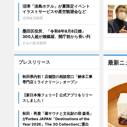
沼津「淡島ホテル」が夏限定イベント
イラストサービスや星空観望会など
沼津経済新聞
墨田区役所、「令和8年8月8日婚」
300人超が婚姻届、開庁前から長い列
すみだ経済新聞
プレスリリース
最新ニ
秋田県内初！店舗型の相談窓口「解体工事
専門店ミライクリーン」オープン
【新日本海フェリー】公式アプリをリリー
スしました！
秋田・男鹿「蔵サウナと文化財の宿 森長」
がForbes JAPAN「Destinations of the
Year 2026」The 30 Collectionに選出