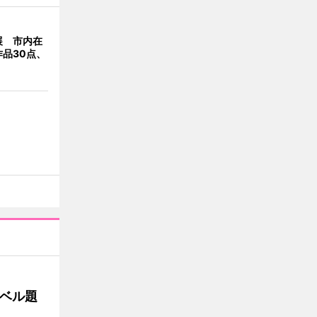
展 市内在
品30点、
ベル題