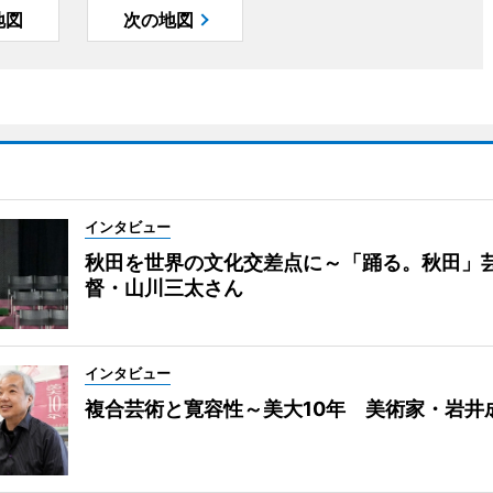
地図
次の地図
インタビュー
秋田を世界の文化交差点に～「踊る。秋田」
督・山川三太さん
インタビュー
複合芸術と寛容性～美大10年 美術家・岩井