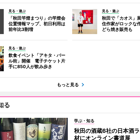
見る・遊ぶ
見る・遊ぶ
「秋田竿燈まつり」の竿燈会
秋田で「カオス」
位置情報マップ、初日利用は
住作家がロックな作
前年比3割増
どら焼き販売も
見る・遊ぶ
飲食イベント「アキタ・バー
ル街」開催 電子チケット片
手に850人が飲み歩き
もっと見る
知る
学ぶ・知る
秋田の酒蔵6社の日本酒ラ
材にオンライン書道展