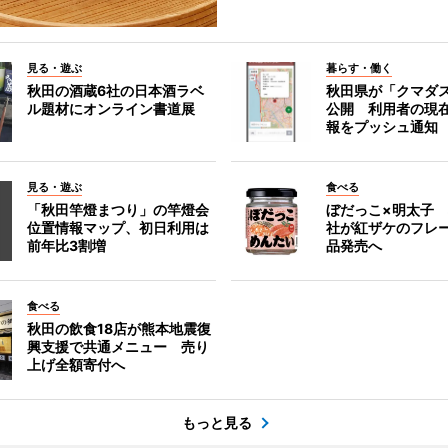
見る・遊ぶ
暮らす・働く
秋田の酒蔵6社の日本酒ラベ
秋田県が「クマダ
ル題材にオンライン書道展
公開 利用者の現
報をプッシュ通知
見る・遊ぶ
食べる
「秋田竿燈まつり」の竿燈会
ぼだっこ×明太子
位置情報マップ、初日利用は
社が紅ザケのフレ
前年比3割増
品発売へ
食べる
秋田の飲食18店が熊本地震復
興支援で共通メニュー 売り
上げ全額寄付へ
もっと見る