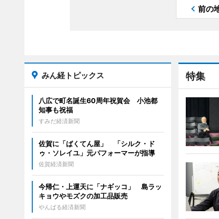
前の
みん経トピックス
特集
八広で町名誕生60周年祝賀会 小池都
知事も祝福
すみだ経済新聞
佐賀に「ばくてん屋」 「シルク・ド
ゥ・ソレイユ」元パフォーマーが指導
佐賀経済新聞
今帰仁・上運天に「ナギッコ」 島ラッ
キョウやモズクの加工品販売
やんばる経済新聞