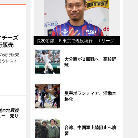
アチーズ
長友佑都、Ｆ東京で現役続行 Ｊリーグ
行販売
の先行販売
大分商が２回戦へ 高校野
屋やレスト
球
災害ボランティア、活動本
格化
熊本地震復
ュー 売り
台湾、中国軍上陸阻止へ演
習