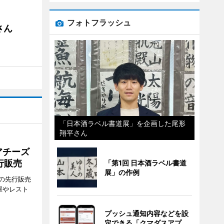
フォトフラッシュ
さん
「日本酒ラベル書道展」を企画した尾形
翔平さん
アチーズ
行販売
「第1回 日本酒ラベル書道
展」の作例
の先行販売
屋やレスト
プッシュ通知内容などを設
定できる「クマダスアプ