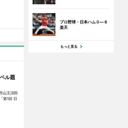
プロ野球・日本ハム０―６
楽天
もっと見る
ベル題
市山王沼田
「第1回 日