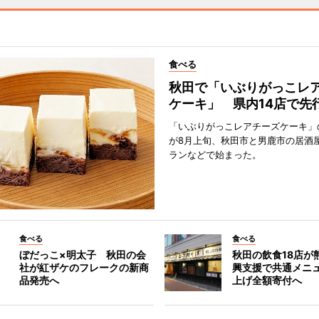
食べる
秋田で「いぶりがっこレ
ケーキ」 県内14店で先
「いぶりがっこレアチーズケーキ」
が8月上旬、秋田市と男鹿市の居酒
ランなどで始まった。
食べる
食べる
ぼだっこ×明太子 秋田の会
秋田の飲食18店が
社が紅ザケのフレークの新商
興支援で共通メニ
品発売へ
上げ全額寄付へ