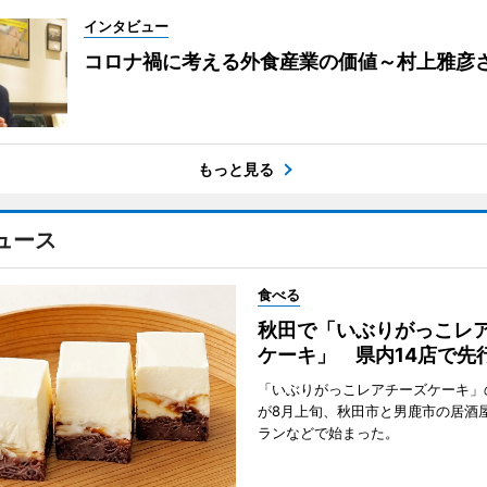
インタビュー
コロナ禍に考える外食産業の価値～村上雅彦
もっと見る
ュース
食べる
秋田で「いぶりがっこレ
ケーキ」 県内14店で先
「いぶりがっこレアチーズケーキ」
が8月上旬、秋田市と男鹿市の居酒
ランなどで始まった。