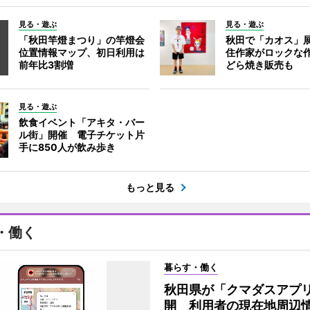
見る・遊ぶ
見る・遊ぶ
「秋田竿燈まつり」の竿燈会
秋田で「カオス」
位置情報マップ、初日利用は
住作家がロックな作
前年比3割増
どら焼き販売も
見る・遊ぶ
飲食イベント「アキタ・バー
ル街」開催 電子チケット片
手に850人が飲み歩き
もっと見る
・働く
暮らす・働く
秋田県が「クマダスアプ
開 利用者の現在地周辺