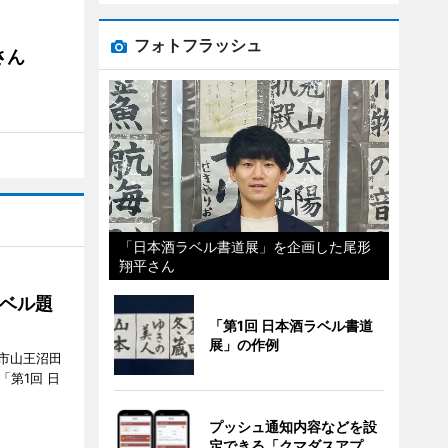
フォトフラッシュ
さん
「日本酒ラベル書道展」を企画した尾形
翔平さん
ベル題
「第1回 日本酒ラベル書道
展」の作例
市山王沼田
「第1回 日
プッシュ通知内容などを設
定できる「クマダスアプ