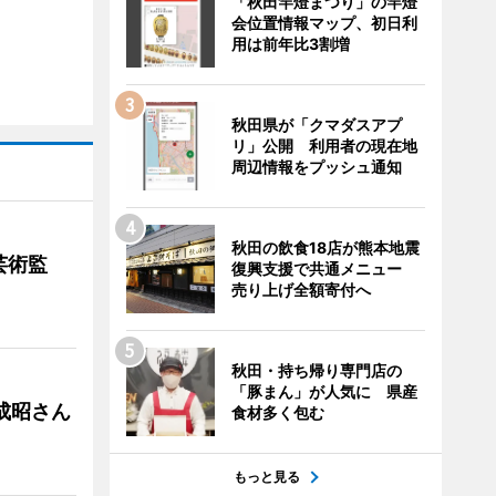
「秋田竿燈まつり」の竿燈
会位置情報マップ、初日利
用は前年比3割増
秋田県が「クマダスアプ
リ」公開 利用者の現在地
周辺情報をプッシュ通知
秋田の飲食18店が熊本地震
芸術監
復興支援で共通メニュー
売り上げ全額寄付へ
秋田・持ち帰り専門店の
「豚まん」が人気に 県産
成昭さん
食材多く包む
もっと見る