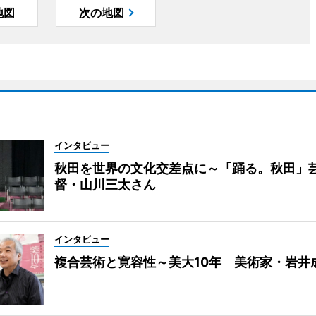
地図
次の地図
インタビュー
秋田を世界の文化交差点に～「踊る。秋田」
督・山川三太さん
インタビュー
複合芸術と寛容性～美大10年 美術家・岩井