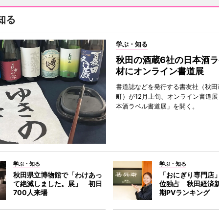
知る
学ぶ・知る
秋田の酒蔵6社の日本酒ラ
材にオンライン書道展
書道誌などを発行する書友社（秋田
町）が12月上旬、オンライン書道展
本酒ラベル書道展」を開く。
学ぶ・知る
学ぶ・知る
秋田県立博物館で「わけあっ
「おにぎり専門店」
て絶滅しました。展」 初日
位独占 秋田経済
700人来場
期PVランキング