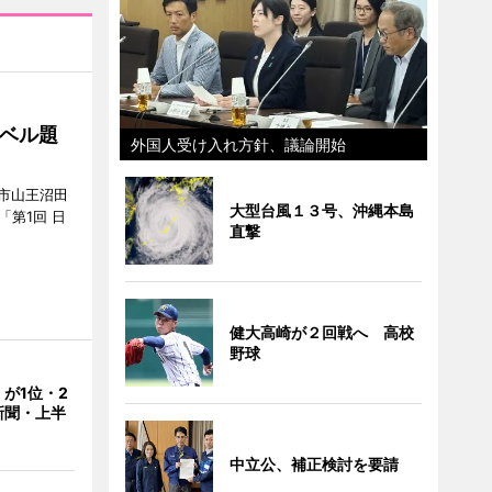
ベル題
外国人受け入れ方針、議論開始
市山王沼田
大型台風１３号、沖縄本島
「第1回 日
直撃
健大高崎が２回戦へ 高校
野球
が1位・2
新聞・上半
中立公、補正検討を要請