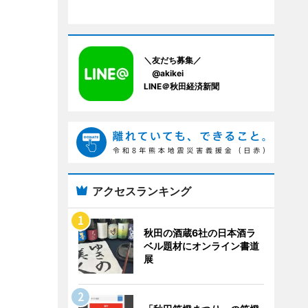
＼友だち募集／
@akikei
LINE＠秋田経済新聞
アクセスランキング
秋田の酒蔵6社の日本酒ラ
ベル題材にオンライン書道
展