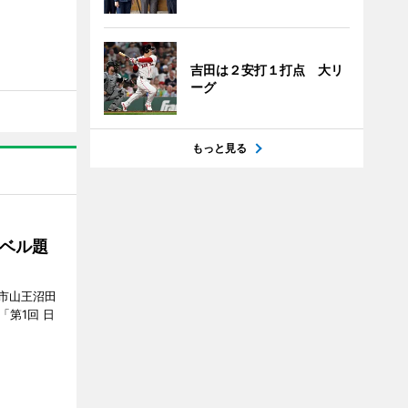
吉田は２安打１打点 大リ
ーグ
もっと見る
ベル題
市山王沼田
「第1回 日