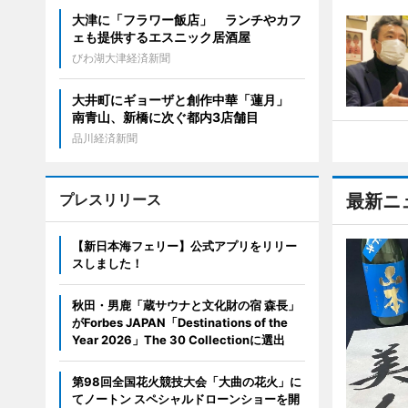
大津に「フラワー飯店」 ランチやカフ
ェも提供するエスニック居酒屋
びわ湖大津経済新聞
大井町にギョーザと創作中華「蓮月」
南青山、新橋に次ぐ都内3店舗目
品川経済新聞
プレスリリース
最新ニ
【新日本海フェリー】公式アプリをリリー
スしました！
秋田・男鹿「蔵サウナと文化財の宿 森長」
がForbes JAPAN「Destinations of the
Year 2026」The 30 Collectionに選出
第98回全国花火競技大会「大曲の花火」に
てノートン スペシャルドローンショーを開