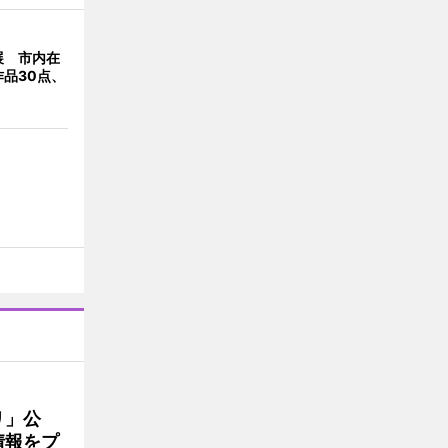
展 市内在
品30点、
リ」公
情報をプ