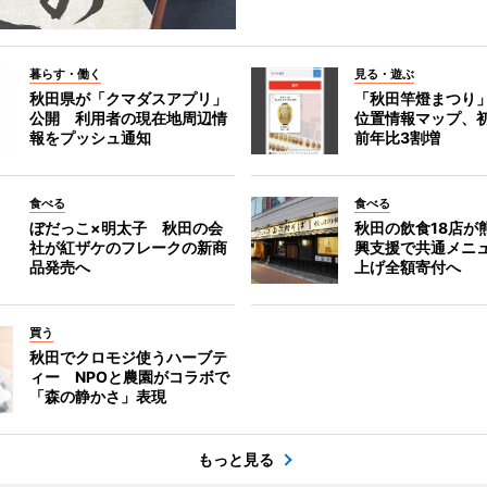
暮らす・働く
見る・遊ぶ
秋田県が「クマダスアプリ」
「秋田竿燈まつり
公開 利用者の現在地周辺情
位置情報マップ、
報をプッシュ通知
前年比3割増
食べる
食べる
ぼだっこ×明太子 秋田の会
秋田の飲食18店が
社が紅ザケのフレークの新商
興支援で共通メニ
品発売へ
上げ全額寄付へ
買う
秋田でクロモジ使うハーブテ
ィー NPOと農園がコラボで
「森の静かさ」表現
もっと見る