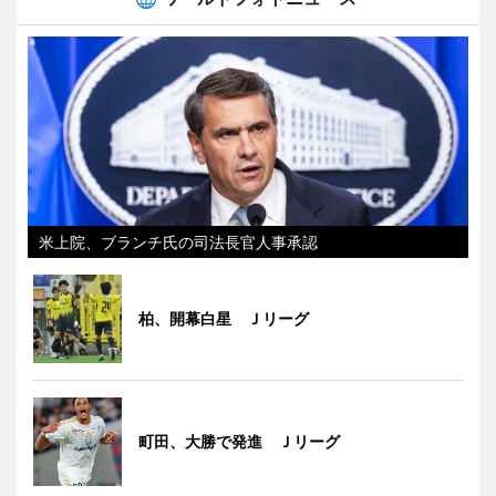
米上院、ブランチ氏の司法長官人事承認
柏、開幕白星 Ｊリーグ
町田、大勝で発進 Ｊリーグ