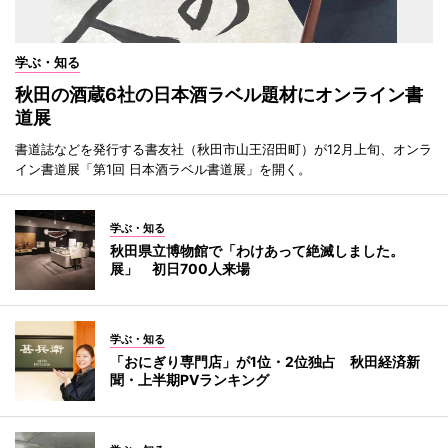
学ぶ・知る
秋田の酒蔵6社の日本酒ラベル題材にオンライン書
道展
書道誌などを発行する書友社（秋田市山王沼田町）が12月上旬、オンラ
イン書道展「第1回 日本酒ラベル書道展」を開く。
学ぶ・知る
秋田県立博物館で「わけあって絶滅しました。
展」 初日700人来場
学ぶ・知る
「おにぎり専門店」が1位・2位独占 秋田経済新
聞・上半期PVランキング