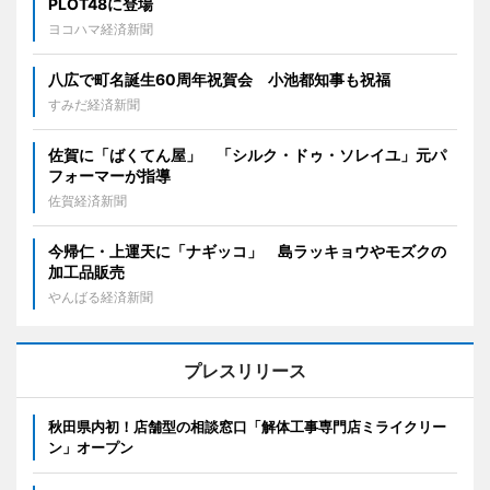
PLOT48に登場
ヨコハマ経済新聞
八広で町名誕生60周年祝賀会 小池都知事も祝福
すみだ経済新聞
佐賀に「ばくてん屋」 「シルク・ドゥ・ソレイユ」元パ
フォーマーが指導
佐賀経済新聞
今帰仁・上運天に「ナギッコ」 島ラッキョウやモズクの
加工品販売
やんばる経済新聞
プレスリリース
秋田県内初！店舗型の相談窓口「解体工事専門店ミライクリー
ン」オープン