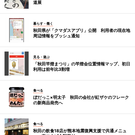
道展
暮らす・働く
秋田県が「クマダスアプリ」公開 利用者の現在地
周辺情報をプッシュ通知
見る・遊ぶ
「秋田竿燈まつり」の竿燈会位置情報マップ、初日
利用は前年比3割増
食べる
ぼだっこ×明太子 秋田の会社が紅ザケのフレーク
の新商品発売へ
食べる
秋田の飲食18店が熊本地震復興支援で共通メニュ