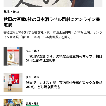
見る・遊ぶ
秋田の酒蔵6社の日本酒ラベル題材にオンライン書
道展
書道誌などを発行する書友社（秋田市山王沼田町）が12月上旬、オンラ
イン書道展「第1回 日本酒ラベル書道展」を開く。
見る・遊ぶ
「秋田竿燈まつり」の竿燈会位置情報マップ、初日
利用は前年比3割増
見る・遊ぶ
秋田で「カオス」展 市内在住作家がロックな作品
30点、どら焼き販売も
見る・遊ぶ