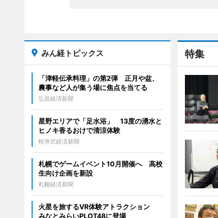
みん経トピックス
特集
「津軽伝承料理」の第2弾 正月や盆、
農事など人が集う場に焦点を当てる
弘前経済新聞
星野エリアで「足水浴」 13度の湧水と
ヒノキ香るおけで清涼体験
軽井沢経済新聞
札幌でゲームイベント10月開催へ 高校
生向け企画を新設
札幌経済新聞
火星を旅するVR体験アトラクション
みなとみらいPLOT48に登場