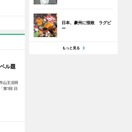
日本、豪州に惜敗 ラグビ
ー
もっと見る
ベル題
市山王沼田
「第1回 日