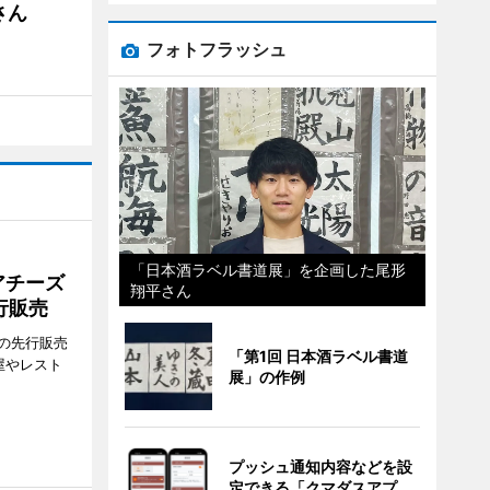
さん
フォトフラッシュ
「日本酒ラベル書道展」を企画した尾形
アチーズ
翔平さん
行販売
の先行販売
「第1回 日本酒ラベル書道
屋やレスト
展」の作例
プッシュ通知内容などを設
定できる「クマダスアプ