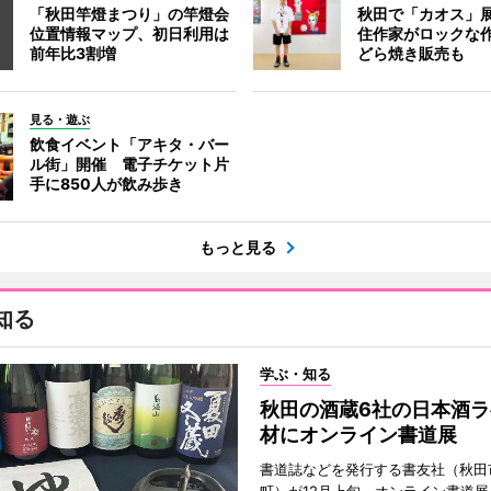
「秋田竿燈まつり」の竿燈会
秋田で「カオス」
位置情報マップ、初日利用は
住作家がロックな作
前年比3割増
どら焼き販売も
見る・遊ぶ
飲食イベント「アキタ・バー
ル街」開催 電子チケット片
手に850人が飲み歩き
もっと見る
知る
学ぶ・知る
秋田の酒蔵6社の日本酒ラ
材にオンライン書道展
書道誌などを発行する書友社（秋田