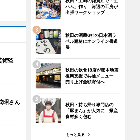
秋田・土崎の雑貨店で「生
ハム」作り 河辺の工房が
出張ワークショップ
秋田の酒蔵6社の日本酒ラ
ベル題材にオンライン書道
展
芸術監
秋田の飲食18店が熊本地震
復興支援で共通メニュー
売り上げ全額寄付へ
成昭さん
秋田・持ち帰り専門店の
「豚まん」が人気に 県産
食材多く包む
もっと見る