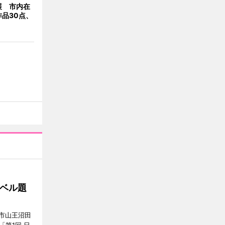
展 市内在
品30点、
ベル題
市山王沼田