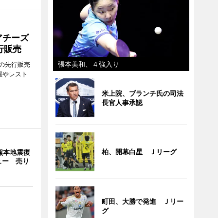
アチーズ
行販売
張本美和、４強入り
の先行販売
屋やレスト
米上院、ブランチ氏の司法
長官人事承認
柏、開幕白星 Ｊリーグ
熊本地震復
ュー 売り
町田、大勝で発進 Ｊリー
グ