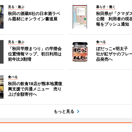
見る・遊ぶ
暮らす・働く
秋田の酒蔵6社の日本酒ラベ
秋田県が「クマダ
ル題材にオンライン書道展
公開 利用者の現
報をプッシュ通知
見る・遊ぶ
食べる
「秋田竿燈まつり」の竿燈会
ぼだっこ×明太子
位置情報マップ、初日利用は
社が紅ザケのフレ
前年比3割増
品発売へ
食べる
秋田の飲食18店が熊本地震復
興支援で共通メニュー 売り
上げ全額寄付へ
もっと見る