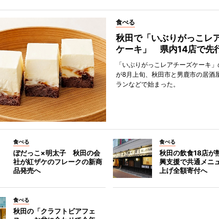
食べる
秋田で「いぶりがっこレ
ケーキ」 県内14店で先
「いぶりがっこレアチーズケーキ」
が8月上旬、秋田市と男鹿市の居酒
ランなどで始まった。
食べる
食べる
ぼだっこ×明太子 秋田の会
秋田の飲食18店が
社が紅ザケのフレークの新商
興支援で共通メニ
品発売へ
上げ全額寄付へ
食べる
秋田の「クラフトビアフェ