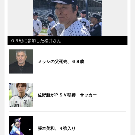
ＯＢ戦に参加した松井さん
メッシの父死去、６８歳
佐野航がＰＳＶ移籍 サッカー
張本美和、４強入り