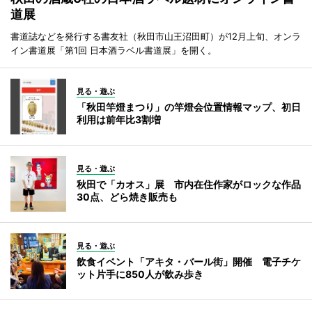
道展
書道誌などを発行する書友社（秋田市山王沼田町）が12月上旬、オンラ
イン書道展「第1回 日本酒ラベル書道展」を開く。
見る・遊ぶ
「秋田竿燈まつり」の竿燈会位置情報マップ、初日
利用は前年比3割増
見る・遊ぶ
秋田で「カオス」展 市内在住作家がロックな作品
30点、どら焼き販売も
見る・遊ぶ
飲食イベント「アキタ・バール街」開催 電子チケ
ット片手に850人が飲み歩き