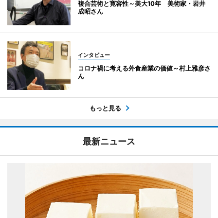
複合芸術と寛容性～美大10年 美術家・岩井
成昭さん
インタビュー
コロナ禍に考える外食産業の価値～村上雅彦さ
ん
もっと見る
最新ニュース