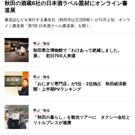
秋田の酒蔵6社の日本酒ラベル題材にオンライン書
道展
書道誌などを発行する書友社（秋田市山王沼田町）が12月上旬、オンラ
イン書道展「第1回 日本酒ラベル書道展」を開く。
学ぶ・知る
秋田県立博物館で「わけあって絶滅しました。
展」 初日700人来場
学ぶ・知る
「おにぎり専門店」が1位・2位独占 秋田経済新
聞・上半期PVランキング
学ぶ・知る
「秋田の暮らし」を観光ツアーに タクシー会社と
リトルプレスが連携