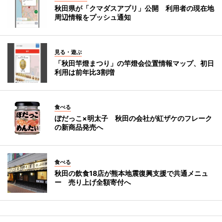
秋田県が「クマダスアプリ」公開 利用者の現在地
周辺情報をプッシュ通知
見る・遊ぶ
「秋田竿燈まつり」の竿燈会位置情報マップ、初日
利用は前年比3割増
食べる
ぼだっこ×明太子 秋田の会社が紅ザケのフレーク
の新商品発売へ
食べる
秋田の飲食18店が熊本地震復興支援で共通メニュ
ー 売り上げ全額寄付へ