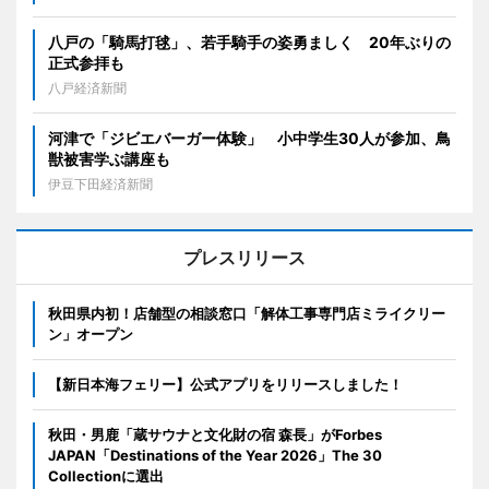
八戸の「騎馬打毬」、若手騎手の姿勇ましく 20年ぶりの
正式参拝も
八戸経済新聞
河津で「ジビエバーガー体験」 小中学生30人が参加、鳥
獣被害学ぶ講座も
伊豆下田経済新聞
プレスリリース
秋田県内初！店舗型の相談窓口「解体工事専門店ミライクリー
ン」オープン
【新日本海フェリー】公式アプリをリリースしました！
秋田・男鹿「蔵サウナと文化財の宿 森長」がForbes
JAPAN「Destinations of the Year 2026」The 30
Collectionに選出