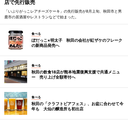
店で先行販売
「いぶりがっこレアチーズケーキ」の先行販売が8月上旬、秋田市と男
鹿市の居酒屋やレストランなどで始まった。
食べる
ぼだっこ×明太子 秋田の会社が紅ザケのフレーク
の新商品発売へ
食べる
秋田の飲食18店が熊本地震復興支援で共通メニュ
ー 売り上げ全額寄付へ
食べる
秋田の「クラフトビアフェス」、お盆に合わせて今
年も 大仙の醸造所も初出店