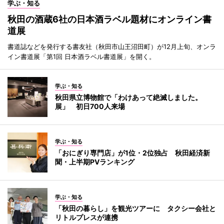
学ぶ・知る
秋田の酒蔵6社の日本酒ラベル題材にオンライン書
道展
書道誌などを発行する書友社（秋田市山王沼田町）が12月上旬、オンラ
イン書道展「第1回 日本酒ラベル書道展」を開く。
学ぶ・知る
秋田県立博物館で「わけあって絶滅しました。
展」 初日700人来場
学ぶ・知る
「おにぎり専門店」が1位・2位独占 秋田経済新
聞・上半期PVランキング
学ぶ・知る
「秋田の暮らし」を観光ツアーに タクシー会社と
リトルプレスが連携