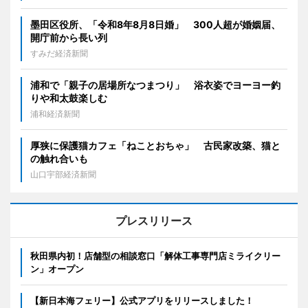
墨田区役所、「令和8年8月8日婚」 300人超が婚姻届、
開庁前から長い列
すみだ経済新聞
浦和で「親子の居場所なつまつり」 浴衣姿でヨーヨー釣
りや和太鼓楽しむ
浦和経済新聞
厚狭に保護猫カフェ「ねことおちゃ」 古民家改築、猫と
の触れ合いも
山口宇部経済新聞
プレスリリース
秋田県内初！店舗型の相談窓口「解体工事専門店ミライクリー
ン」オープン
【新日本海フェリー】公式アプリをリリースしました！