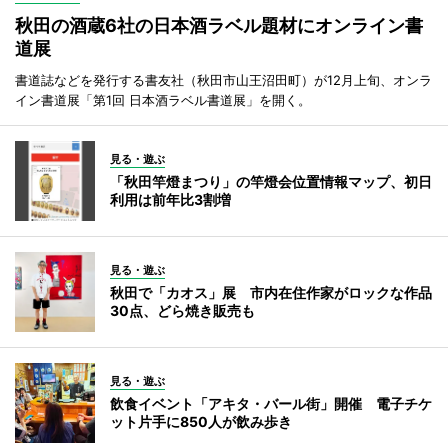
秋田の酒蔵6社の日本酒ラベル題材にオンライン書
道展
書道誌などを発行する書友社（秋田市山王沼田町）が12月上旬、オンラ
イン書道展「第1回 日本酒ラベル書道展」を開く。
見る・遊ぶ
「秋田竿燈まつり」の竿燈会位置情報マップ、初日
利用は前年比3割増
見る・遊ぶ
秋田で「カオス」展 市内在住作家がロックな作品
30点、どら焼き販売も
見る・遊ぶ
飲食イベント「アキタ・バール街」開催 電子チケ
ット片手に850人が飲み歩き