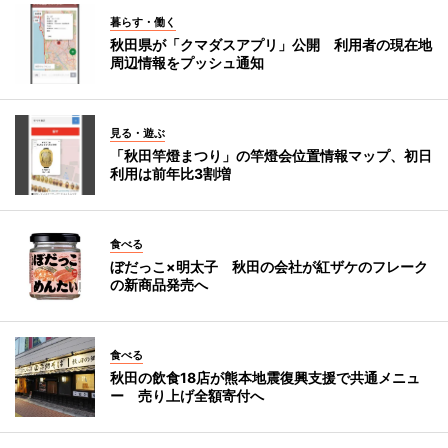
暮らす・働く
秋田県が「クマダスアプリ」公開 利用者の現在地
周辺情報をプッシュ通知
見る・遊ぶ
「秋田竿燈まつり」の竿燈会位置情報マップ、初日
利用は前年比3割増
食べる
ぼだっこ×明太子 秋田の会社が紅ザケのフレーク
の新商品発売へ
食べる
秋田の飲食18店が熊本地震復興支援で共通メニュ
ー 売り上げ全額寄付へ