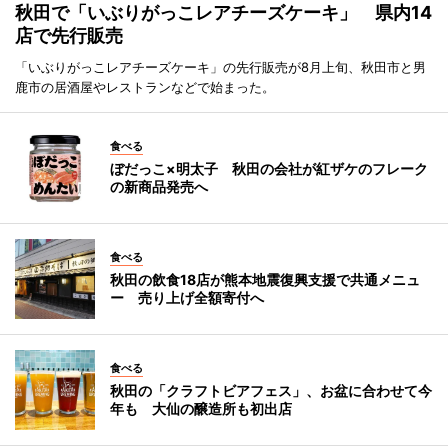
秋田で「いぶりがっこレアチーズケーキ」 県内14
店で先行販売
「いぶりがっこレアチーズケーキ」の先行販売が8月上旬、秋田市と男
鹿市の居酒屋やレストランなどで始まった。
食べる
ぼだっこ×明太子 秋田の会社が紅ザケのフレーク
の新商品発売へ
食べる
秋田の飲食18店が熊本地震復興支援で共通メニュ
ー 売り上げ全額寄付へ
食べる
秋田の「クラフトビアフェス」、お盆に合わせて今
年も 大仙の醸造所も初出店