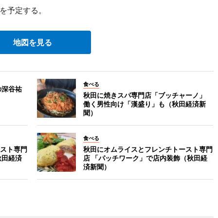
を予定する。
地図を見る
食べる
の深谷祐
秋田に焼きスパ専門店「ブッチャーノ」
働く男性向け「漢盛り」も（秋田経済新
聞）
食べる
スト専門
秋田にオムライスとフレンチトースト専門
秋田経済
店 「パッチワーク」で店内装飾（秋田経
済新聞）