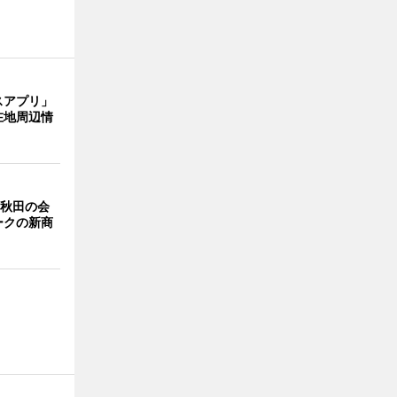
スアプリ」
在地周辺情
 秋田の会
ークの新商