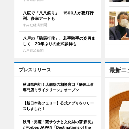
八広で「八八祭り」 1500人が提灯行
列、多幸アートも
すみだ経済新聞
八戸の「騎馬打毬」、若手騎手の姿勇ま
しく 20年ぶりの正式参拝も
八戸経済新聞
プレスリリース
最新ニ
秋田県内初！店舗型の相談窓口「解体工事
専門店ミライクリーン」オープン
【新日本海フェリー】公式アプリをリリー
スしました！
秋田・男鹿「蔵サウナと文化財の宿 森長」
がForbes JAPAN「Destinations of the