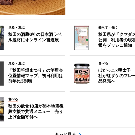
見る・遊ぶ
暮らす・働く
秋田の酒蔵6社の日本酒ラベ
秋田県が「クマダ
ル題材にオンライン書道展
公開 利用者の現
報をプッシュ通知
見る・遊ぶ
食べる
「秋田竿燈まつり」の竿燈会
ぼだっこ×明太子
位置情報マップ、初日利用は
社が紅ザケのフレ
前年比3割増
品発売へ
食べる
秋田の飲食18店が熊本地震復
興支援で共通メニュー 売り
上げ全額寄付へ
もっと見る