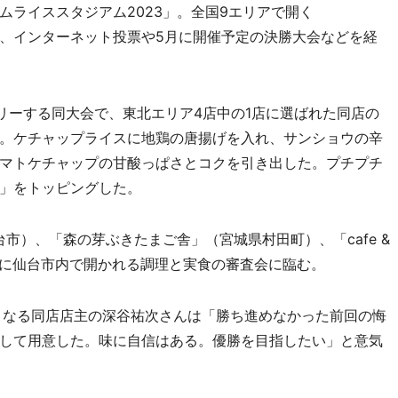
ムライススタジアム2023」。全国9エリアで開く
、インターネット投票や5月に開催予定の決勝大会などを経
リーする同大会で、東北エリア4店中の1店に選ばれた同店の
。ケチャップライスに地鶏の唐揚げを入れ、サンショウの辛
マトケチャップの甘酸っぱさとコクを引き出した。プチプチ
」をトッピングした。
仙台市）、「森の芽ぶきたまご舎」（宮城県村田町）、「cafe &
2月9日に仙台市内で開かれる調理と実食の審査会に臨む。
となる同店店主の深谷祐次さんは「勝ち進めなかった前回の悔
して用意した。味に自信はある。優勝を目指したい」と意気