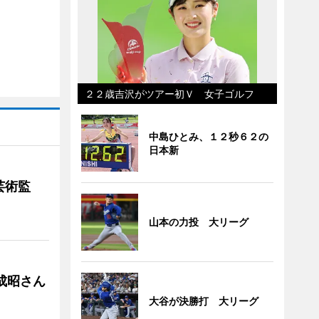
２２歳吉沢がツアー初Ｖ 女子ゴルフ
中島ひとみ、１２秒６２の
日本新
芸術監
山本の力投 大リーグ
成昭さん
大谷が決勝打 大リーグ