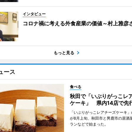
インタビュー
コロナ禍に考える外食産業の価値～村上雅彦
もっと見る
ュース
食べる
秋田で「いぶりがっこレ
ケーキ」 県内14店で先
「いぶりがっこレアチーズケーキ」
が8月上旬、秋田市と男鹿市の居酒
ランなどで始まった。