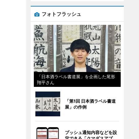
フォトフラッシュ
「日本酒ラベル書道展」を企画した尾形
翔平さん
「第1回 日本酒ラベル書道
展」の作例
プッシュ通知内容などを設
定できる「クマダスアプ