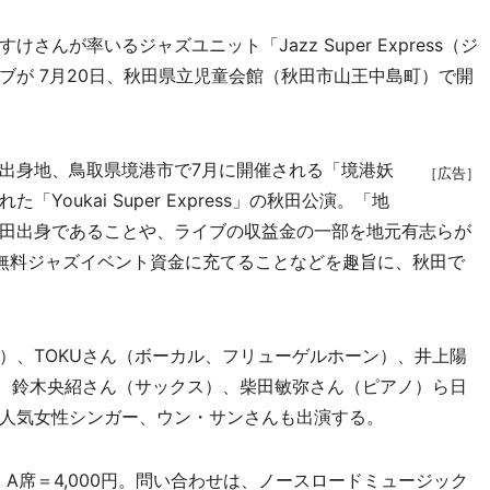
が率いるジャズユニット「Jazz Super Express（ジ
ブが 7月20日、秋田県立児童会館（秋田市山王中島町）で開
出身地、鳥取県境港市で7月に開催される「境港妖
［広告］
oukai Super Express」の秋田公演。「地
田出身であることや、ライブの収益金の一部を地元有志らが
無料ジャズイベント資金に充てることなどを趣旨に、秋田で
、TOKUさん（ボーカル、フリューゲルホーン）、井上陽
）、鈴木央紹さん（サックス）、柴田敏弥さん（ピアノ）ら日
人気女性シンガー、ウン・サンさんも出演する。
円、A席＝4,000円。問い合わせは、ノースロードミュージック