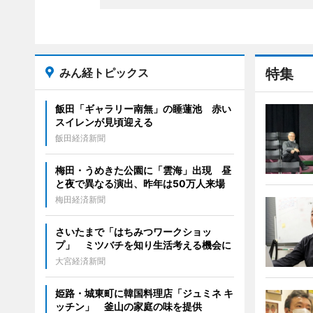
みん経トピックス
特集
飯田「ギャラリー南無」の睡蓮池 赤い
スイレンが見頃迎える
飯田経済新聞
梅田・うめきた公園に「雲海」出現 昼
と夜で異なる演出、昨年は50万人来場
梅田経済新聞
さいたまで「はちみつワークショッ
プ」 ミツバチを知り生活考える機会に
大宮経済新聞
姫路・城東町に韓国料理店「ジュミネ キ
ッチン」 釜山の家庭の味を提供