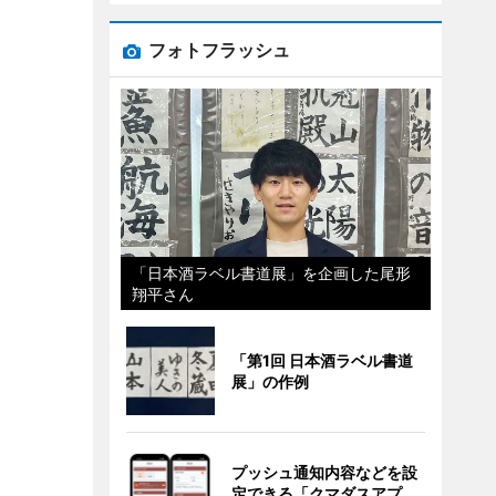
フォトフラッシュ
「日本酒ラベル書道展」を企画した尾形
翔平さん
「第1回 日本酒ラベル書道
展」の作例
プッシュ通知内容などを設
定できる「クマダスアプ