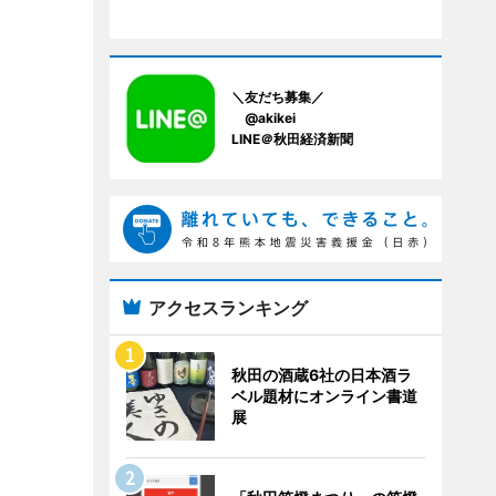
＼友だち募集／
@akikei
LINE＠秋田経済新聞
アクセスランキング
秋田の酒蔵6社の日本酒ラ
ベル題材にオンライン書道
展