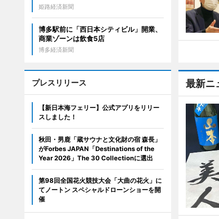
姫路経済新聞
博多駅前に「西日本シティビル」開業、
商業ゾーンは飲食5店
博多経済新聞
プレスリリース
最新ニ
【新日本海フェリー】公式アプリをリリー
スしました！
秋田・男鹿「蔵サウナと文化財の宿 森長」
がForbes JAPAN「Destinations of the
Year 2026」The 30 Collectionに選出
第98回全国花火競技大会「大曲の花火」に
てノートン スペシャルドローンショーを開
催