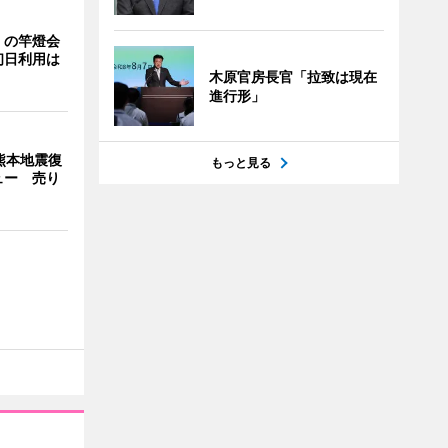
」の竿燈会
初日利用は
木原官房長官「拉致は現在
進行形」
熊本地震復
もっと見る
ュー 売り