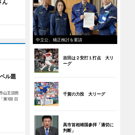
さん
中立公、補正検討を要請
吉田は２安打１打点 大リ
ーグ
ベル題
市山王沼田
千賀の力投 大リーグ
「第1回 日
高市首相靖国参拝「適切に
判断」