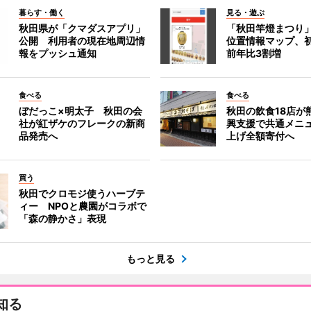
暮らす・働く
見る・遊ぶ
秋田県が「クマダスアプリ」
「秋田竿燈まつり
公開 利用者の現在地周辺情
位置情報マップ、
報をプッシュ通知
前年比3割増
食べる
食べる
ぼだっこ×明太子 秋田の会
秋田の飲食18店が
社が紅ザケのフレークの新商
興支援で共通メニ
品発売へ
上げ全額寄付へ
買う
秋田でクロモジ使うハーブテ
ィー NPOと農園がコラボで
「森の静かさ」表現
もっと見る
知る