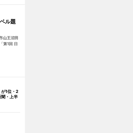
ベル題
市山王沼田
「第1回 日
が1位・2
新聞・上半