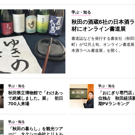
学ぶ・知る
秋田の酒蔵6社の日本酒ラ
材にオンライン書道展
書道誌などを発行する書友社（秋田
町）が12月上旬、オンライン書道展
本酒ラベル書道展」を開く。
学ぶ・知る
学ぶ・知る
秋田県立博物館で「わけあっ
「おにぎり専門店」
て絶滅しました。展」 初日
位独占 秋田経済
700人来場
期PVランキング
学ぶ・知る
「秋田の暮らし」を観光ツア
ーに タクシー会社とリトル