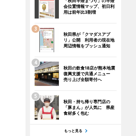
「秋田竿燈まつり」の竿燈
会位置情報マップ、初日利
用は前年比3割増
秋田県が「クマダスアプ
リ」公開 利用者の現在地
周辺情報をプッシュ通知
秋田の飲食18店が熊本地震
復興支援で共通メニュー
売り上げ全額寄付へ
秋田・持ち帰り専門店の
「豚まん」が人気に 県産
食材多く包む
もっと見る