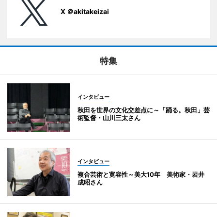
X ＠akitakeizai
特集
インタビュー
秋田を世界の文化交差点に～「踊る。秋田」芸
術監督・山川三太さん
インタビュー
複合芸術と寛容性～美大10年 美術家・岩井
成昭さん