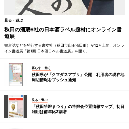
見る・遊ぶ
秋田の酒蔵6社の日本酒ラベル題材にオンライン書
道展
書道誌などを発行する書友社（秋田市山王沼田町）が12月上旬、オンラ
イン書道展「第1回 日本酒ラベル書道展」を開く。
暮らす・働く
秋田県が「クマダスアプリ」公開 利用者の現在地
周辺情報をプッシュ通知
見る・遊ぶ
「秋田竿燈まつり」の竿燈会位置情報マップ、初日
利用は前年比3割増