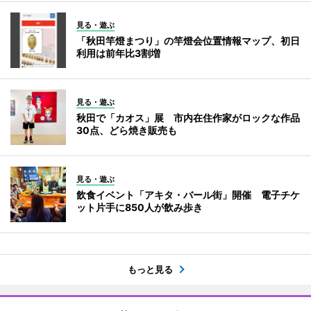
見る・遊ぶ
「秋田竿燈まつり」の竿燈会位置情報マップ、初日
利用は前年比3割増
見る・遊ぶ
秋田で「カオス」展 市内在住作家がロックな作品
30点、どら焼き販売も
見る・遊ぶ
飲食イベント「アキタ・バール街」開催 電子チケ
ット片手に850人が飲み歩き
もっと見る