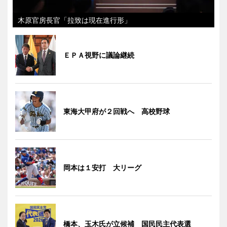
木原官房長官「拉致は現在進行形」
ＥＰＡ視野に議論継続
東海大甲府が２回戦へ 高校野球
岡本は１安打 大リーグ
橋本、玉木氏が立候補 国民民主代表選