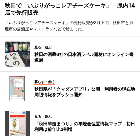
秋田で「いぶりがっこレアチーズケーキ」 県内14
店で先行販売
「いぶりがっこレアチーズケーキ」の先行販売が8月上旬、秋田市と男
鹿市の居酒屋やレストランなどで始まった。
見る・遊ぶ
秋田の酒蔵6社の日本酒ラベル題材にオンライン書
道展
暮らす・働く
秋田県が「クマダスアプリ」公開 利用者の現在地
周辺情報をプッシュ通知
見る・遊ぶ
「秋田竿燈まつり」の竿燈会位置情報マップ、初日
利用は前年比3割増