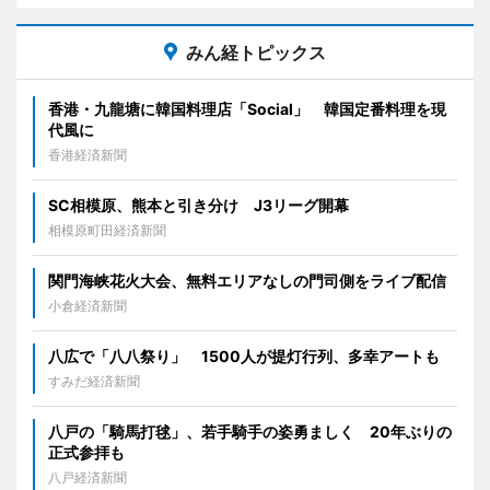
みん経トピックス
香港・九龍塘に韓国料理店「Social」 韓国定番料理を現
代風に
香港経済新聞
SC相模原、熊本と引き分け J3リーグ開幕
相模原町田経済新聞
関門海峡花火大会、無料エリアなしの門司側をライブ配信
小倉経済新聞
八広で「八八祭り」 1500人が提灯行列、多幸アートも
すみだ経済新聞
八戸の「騎馬打毬」、若手騎手の姿勇ましく 20年ぶりの
正式参拝も
八戸経済新聞