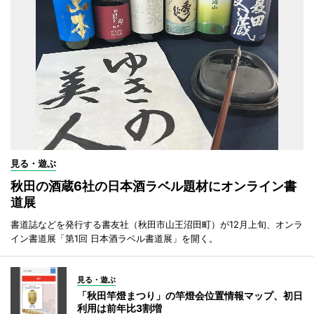
見る・遊ぶ
秋田の酒蔵6社の日本酒ラベル題材にオンライン書
道展
書道誌などを発行する書友社（秋田市山王沼田町）が12月上旬、オンラ
イン書道展「第1回 日本酒ラベル書道展」を開く。
見る・遊ぶ
「秋田竿燈まつり」の竿燈会位置情報マップ、初日
利用は前年比3割増