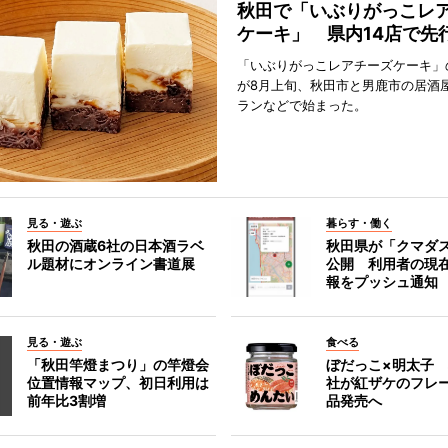
秋田で「いぶりがっこレ
ケーキ」 県内14店で先
「いぶりがっこレアチーズケーキ」
が8月上旬、秋田市と男鹿市の居酒
ランなどで始まった。
見る・遊ぶ
暮らす・働く
秋田の酒蔵6社の日本酒ラベ
秋田県が「クマダ
ル題材にオンライン書道展
公開 利用者の現
報をプッシュ通知
見る・遊ぶ
食べる
「秋田竿燈まつり」の竿燈会
ぼだっこ×明太子
位置情報マップ、初日利用は
社が紅ザケのフレ
前年比3割増
品発売へ