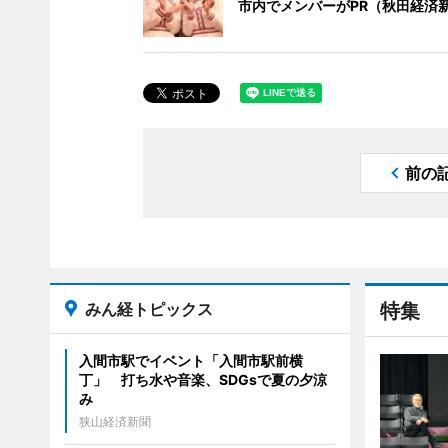
市内でメンバーがPR（秋田経済
前の
みん経トピックス
特集
入間市駅でイベント「入間市駅前横
丁」 打ち水や音楽、SDGsで夏の夕涼
み
狭山経済新聞