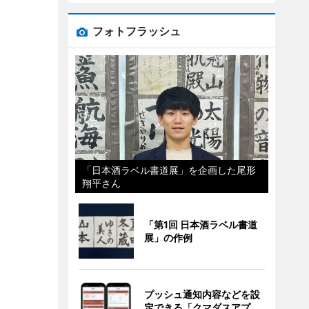
フォトフラッシュ
「日本酒ラベル書道展」を企画した尾形
翔平さん
「第1回 日本酒ラベル書道
展」の作例
プッシュ通知内容などを設
定できる「クマダスアプ