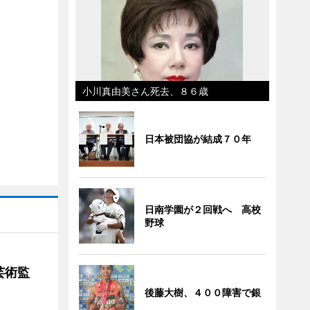
小川真由美さん死去、８６歳
日本被団協が結成７０年
日南学園が２回戦へ 高校
野球
芸術監
後藤大樹、４００障害で銀