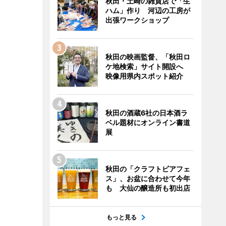
秋田・土崎の雑貨店で「生
ハム」作り 河辺の工房が
出張ワークショップ
秋田の映画監督、「秋田ロ
ケ地検索」サイト開設へ
映像用県内スポット紹介
秋田の酒蔵6社の日本酒ラ
ベル題材にオンライン書道
展
秋田の「クラフトビアフェ
ス」、お盆に合わせて今年
も 大仙の醸造所も初出店
もっと見る