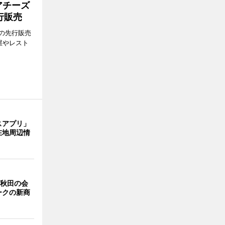
アチーズ
行販売
の先行販売
屋やレスト
スアプリ」
在地周辺情
 秋田の会
ークの新商