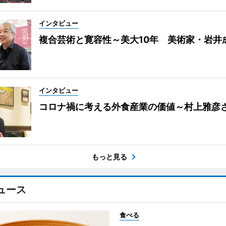
インタビュー
複合芸術と寛容性～美大10年 美術家・岩井
インタビュー
コロナ禍に考える外食産業の価値～村上雅彦
もっと見る
ュース
食べる