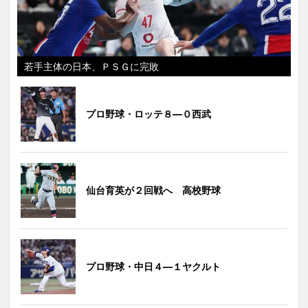
若手主体の日本、ＰＳＧに完敗
プロ野球・ロッテ８―０西武
仙台育英が２回戦へ 高校野球
プロ野球・中日４―１ヤクルト