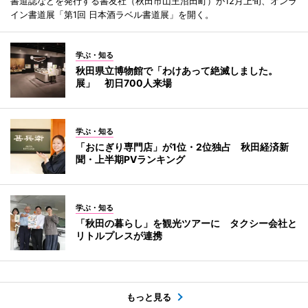
書道誌などを発行する書友社（秋田市山王沼田町）が12月上旬、オンラ
イン書道展「第1回 日本酒ラベル書道展」を開く。
学ぶ・知る
秋田県立博物館で「わけあって絶滅しました。
展」 初日700人来場
学ぶ・知る
「おにぎり専門店」が1位・2位独占 秋田経済新
聞・上半期PVランキング
学ぶ・知る
「秋田の暮らし」を観光ツアーに タクシー会社と
リトルプレスが連携
もっと見る