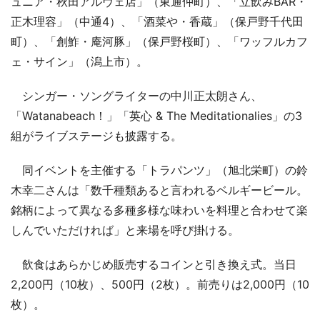
ュニア・秋田アルヴェ店」（東通仲町）、「立飲みBAR・
正木理容」（中通4）、「酒菜や・香蔵」（保戸野千代田
町）、「創鮓・庵河豚」（保戸野桜町）、「ワッフルカフ
ェ・サイン」（潟上市）。
シンガー・ソングライターの中川正太朗さん、
「Watanabeach！」「英心 & The Meditationalies」の3
組がライブステージも披露する。
同イベントを主催する「トラパンツ」（旭北栄町）の鈴
木幸二さんは「数千種類あると言われるベルギービール。
銘柄によって異なる多種多様な味わいを料理と合わせて楽
しんでいただければ」と来場を呼び掛ける。
飲食はあらかじめ販売するコインと引き換え式。当日
2,200円（10枚）、500円（2枚）。前売りは2,000円（10
枚）。