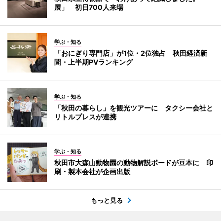
展」 初日700人来場
学ぶ・知る
「おにぎり専門店」が1位・2位独占 秋田経済新
聞・上半期PVランキング
学ぶ・知る
「秋田の暮らし」を観光ツアーに タクシー会社と
リトルプレスが連携
学ぶ・知る
秋田市大森山動物園の動物解説ボードが豆本に 印
刷・製本会社が企画出版
もっと見る