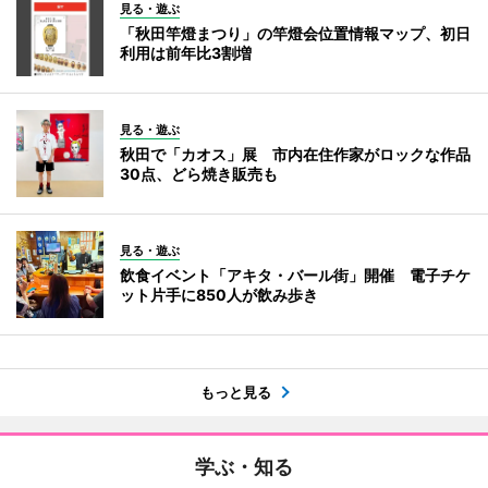
見る・遊ぶ
「秋田竿燈まつり」の竿燈会位置情報マップ、初日
利用は前年比3割増
見る・遊ぶ
秋田で「カオス」展 市内在住作家がロックな作品
30点、どら焼き販売も
見る・遊ぶ
飲食イベント「アキタ・バール街」開催 電子チケ
ット片手に850人が飲み歩き
もっと見る
学ぶ・知る