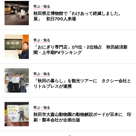
学ぶ・知る
秋田県立博物館で「わけあって絶滅しました。
展」 初日700人来場
学ぶ・知る
「おにぎり専門店」が1位・2位独占 秋田経済新
聞・上半期PVランキング
学ぶ・知る
「秋田の暮らし」を観光ツアーに タクシー会社と
リトルプレスが連携
学ぶ・知る
秋田市大森山動物園の動物解説ボードが豆本に 印
刷・製本会社が企画出版